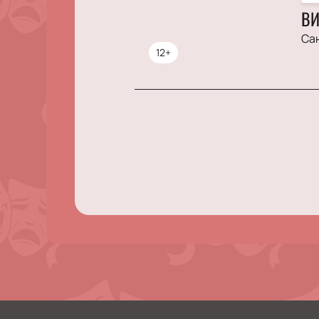
ВИ
Са
12+