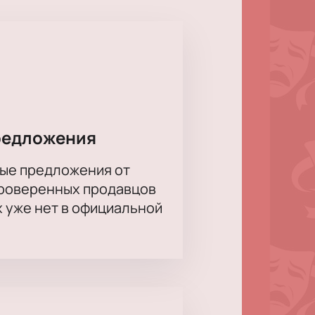
нера Гарина!
редложения
ые предложения от
проверенных продавцов
х уже нет в официальной