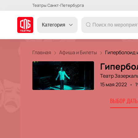
Театры Санкт-Петербурга
Категория
Главная
Афиша и Билеты
Гиперболоид и
Гипербо
ДРУГОЕ
Театр Зазеркал
15 мая 2022
1
ТЕАТР
ВЫБОР ДАТЫ
КОНЦЕРТ
ПОДАРОЧНЫЕ
СЕРТИФИКАТЫ
ДЕТЯМ