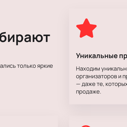
 этот вечер в компании героев спектакля Гиперболоид инже
ыбирают
Уникальные п
тались только яркие
Находим уникальн
организаторов и 
— даже те, которы
продаже.