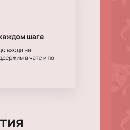
каждом шаге
до входа на
держим в чате и по
тия