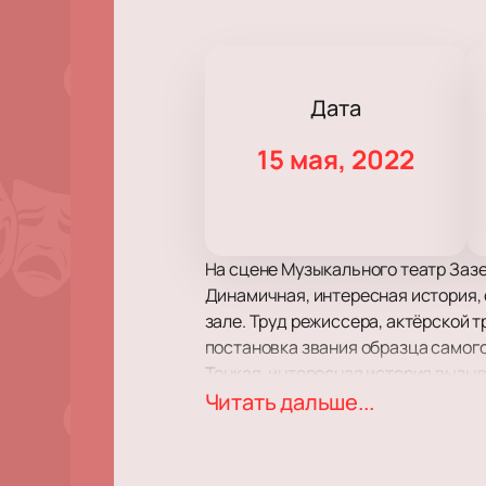
Дата
15 мая, 2022
На сцене Музыкального театр Заз
Динамичная, интересная история,
зале. Труд режиссера, актёрской 
постановка звания образца самог
Тонкая, интересная история вызыва
повседневных забот и переживания
Читать дальше...
эмоций.
Динамичный сюжет заставит вас пр
все препятствия, выпавшие на их д