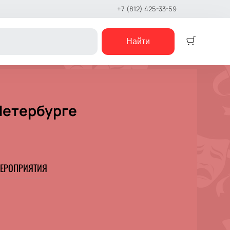
+7 (812) 425-33-59
Найти
Детям
Детский спектакль
Петербурге
Кукольный театр
Сказка
Музыкальная сказка
Детский мюзикл
Детский квест
ЕРОПРИЯТИЯ
е шоу
концерты
е чтения
шоу