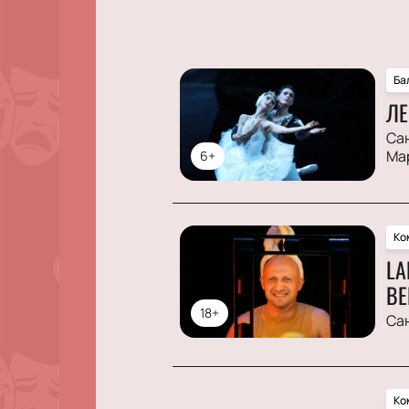
Ба
ЛЕ
Са
Ма
6+
Ко
LA
ВЕ
18+
Са
Ко