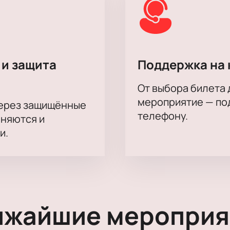
 и защита
Поддержка на 
От выбора билета 
мероприятие — под
через защищённые
телефону.
аняются и
и.
ижайшие мероприя