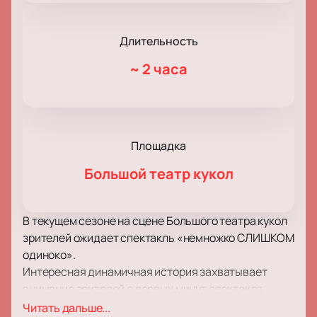
Длительность
~
2 часа
Площадка
Большой театр кукол
В текущем сезоне на сцене Большого театра кукол
зрителей ожидает спектакль «немножко СЛИШКОМ
одиноко».
Интересная динамичная история захватывает
внимание зрителей с первых минут спектакля.
Поверьте, вы не сможете оторвать глаз от сцены ни
Читать дальше...