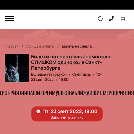
ДРУГОЕ
ТЕАТР
Главная
Афиша и Билеты
Билеты на спекта...
КОНЦЕРТ
Билеты на спектакль «немножко
СЛИШКОМ одиноко» в Санкт-
Петербурге
ПОДАРОЧНЫЕ
Большой театр кукол
Спектакль
12+
СЕРТИФИКАТЫ
ДЕТЯМ
23 сент. 2022
19:00
МЕРОПРИЯТИИ
НАШИ ПРЕИМУЩЕСТВА
БЛИЖАЙШИЕ МЕРОПРИЯТИЯ
Другое
Концерт
Экскурсия
Детям
Сертификат
Классика
Театр
Оркестр
Детский спектакль
Джаз и блюз
Дополнительно
Кукольный театр
Комедия
Фестиваль