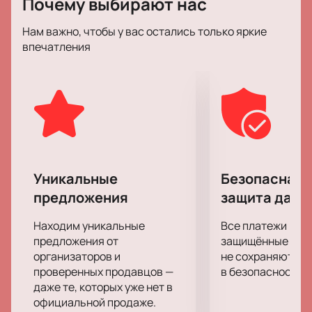
Почему выбирают нас
творческой работы Владимир Хомяков успевает
уделять время своей семье и друзьям, вести образ
Нам важно, чтобы у вас остались только яркие
жизни обычного человека.
впечатления
Спешите подарите себе удовольствие от концерта
«Орган и джаз»! Заряд положительных эмоций и
отличное настроение надолго, вам гарантированы!
Уникальные
Безопасная 
предложения
защита данн
Находим уникальные
Все платежи про
предложения от
защищённые шлю
организаторов и
не сохраняются 
проверенных продавцов —
в безопасности.
даже те, которых уже нет в
официальной продаже.