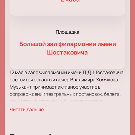
Площадка
Большой зал филармонии имени
Шостаковича
12 мая в зале Филармонии имени Д.Д. Шостаковича
состоится органный вечер Владимира Хомякова.
Музыкант принимает активное участие в
сопровождении театральных постановок, балета,
концертах филармонии. Он неоднократно
становился лауреатом музыкальных премий и
Читать дальше...
принимал участие в фестивалях и конкурсах
международного уровня.
Помимо напряженного концертного графика и