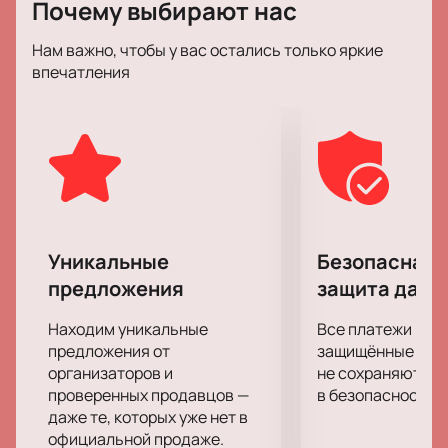
Почему выбирают нас
интересные декорации, игра света и тени – все это
позволяет с уверенностью назвать спектакль
Нам важно, чтобы у вас остались только яркие
образцом произведения с высочайшим уровнем
впечатления
художественного оформления.
Работу режиссера и актерской труппы высоко
оценили многие театральные критики и эксперты.
Не упустите возможности составить о спектакле
«Монолог-концерт» собственное мнение!
Уникальные
Безопасная 
предложения
защита данн
Находим уникальные
Все платежи про
предложения от
защищённые шлю
организаторов и
не сохраняются 
проверенных продавцов —
в безопасности.
даже те, которых уже нет в
официальной продаже.