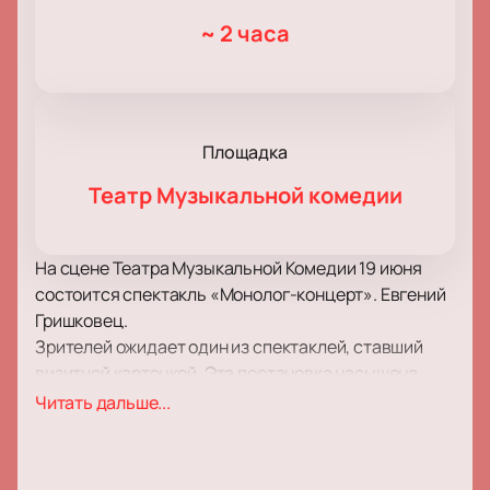
~
2 часа
Площадка
Театр Музыкальной комедии
На сцене Театра Музыкальной Комедии 19 июня
состоится спектакль «Монолог-концерт». Евгений
Гришковец.
Зрителей ожидает один из спектаклей, ставший
визитной карточкой. Эта постановка насыщена
метафорами, неожиданными, оригинальными
Читать дальше...
сценическими решениями, красотой,
уверенностью, превосходной подачей сюжета.
Актерская игра, великолепные костюмы,