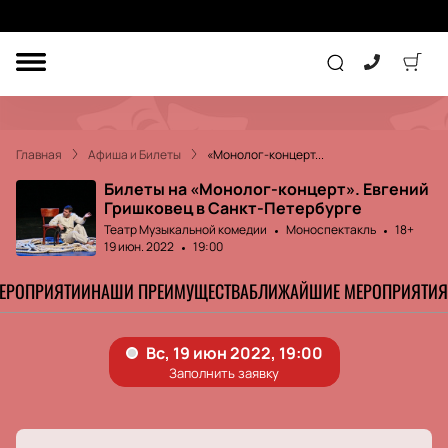
ДРУГОЕ
ТЕАТР
Главная
Афиша и Билеты
«Монолог-концерт...
КОНЦЕРТ
Билеты на «Монолог-концерт». Евгений
Гришковец в Санкт-Петербурге
Театр Музыкальной комедии
Моноспектакль
18+
ПОДАРОЧНЫЕ
19 июн. 2022
19:00
СЕРТИФИКАТЫ
ДЕТЯМ
МЕРОПРИЯТИИ
НАШИ ПРЕИМУЩЕСТВА
БЛИЖАЙШИЕ МЕРОПРИЯТИЯ
Другое
Концерт
Экскурсия
Детям
Сертификат
Классика
Театр
Оркестр
Детский спектакль
Джаз и блюз
Дополнительно
Кукольный театр
Комедия
Фестиваль