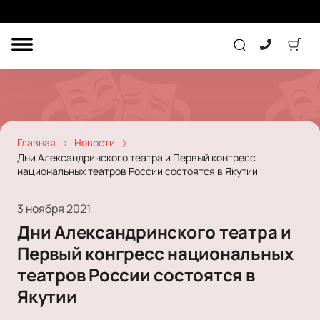
ДРУГОЕ
ТЕАТР
КОНЦЕРТ
Главная
Новости
Дни Александринского театра и Первый конгресс
национальных театров России состоятся в Якутии
ПОДАРОЧНЫЕ
СЕРТИФИКАТЫ
ДЕТЯМ
3 ноября 2021
Другое
Дни Александринского театра и
Концерт
Экскурсия
Первый конгресс национальных
Детям
Сертификат
Классика
театров России состоятся в
Театр
Оркестр
Детский спектакль
Якутии
Джаз и блюз
Дополнительно
Кукольный театр
Комедия
Фестиваль