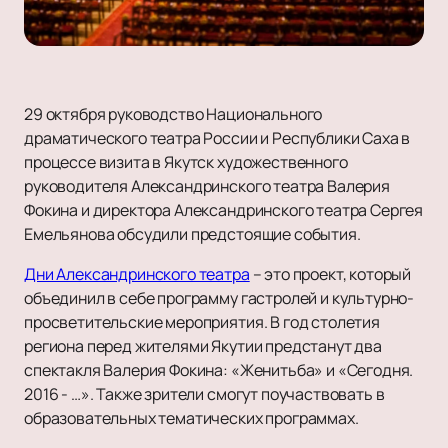
29 октября руководство Национального
драматического театра России и Республики Саха в
процессе визита в Якутск художественного
руководителя Александринского театра Валерия
Фокина и директора Александринского театра Сергея
Емельянова обсудили предстоящие события.
Дни Александринского театра
– это проект, который
объединил в себе программу гастролей и культурно-
просветительские мероприятия. В год столетия
региона перед жителями Якутии предстанут два
спектакля Валерия Фокина: «Женитьба» и «Сегодня.
2016 - …». Также зрители смогут поучаствовать в
образовательных тематических программах.