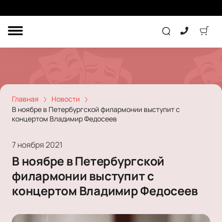
ДРУГОЕ
ТЕАТР
КОНЦЕРТ
Главная
Новости
В ноябре в Петербургской филармонии выступит с
концертом Владимир Федосеев
ПОДАРОЧНЫЕ
СЕРТИФИКАТЫ
ДЕТЯМ
7 ноября 2021
Другое
В ноябре в Петербургской
Концерт
Экскурсия
филармонии выступит с
Детям
Сертификат
Классика
концертом Владимир Федосеев
Театр
Оркестр
Детский спектакль
Джаз и блюз
Дополнительно
Кукольный театр
Комедия
Фестиваль