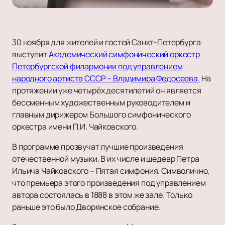
30 ноября для жителей и гостей Санкт-Петербурга
выступит
Академический симфонический оркестр
Петербургской филармонии под управлением
народного артиста СССР – Владимира Федосеева.
На
протяжении уже четырёх десятилетий он является
бессменным художественным руководителем и
главным дирижером Большого симфонического
оркестра имени П.И. Чайковского.
В программе прозвучат лучшие произведения
отечественной музыки. В их числе и шедевр Петра
Ильича Чайковского – Пятая симфония. Символично,
что премьера этого произведения под управлением
автора состоялась в 1888 в этом же зале. Только
раньше это было Дворянское собрание.