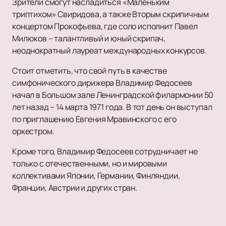
Зрители смогут насладиться «Маленьким
триптихом» Свиридова, а также Вторым скрипичным
концертом Прокофьева, где соло исполнит Павел
Милюков – талантливый и юный скрипач,
неоднократный лауреат международных конкурсов.
Стоит отметить, что свой путь в качестве
симфонического дирижера Владимир Федосеев
начал в Большом зале Ленинградской филармонии 50
лет назад – 14 марта 1971 года. В тот день он выступал
по приглашению Евгения Мравинского с его
оркестром.
Кроме того, Владимир Федосеев сотрудничает не
только с отечественными, но и мировыми
коллективами Японии, Германии, Финляндии,
Франции, Австрии и других стран.