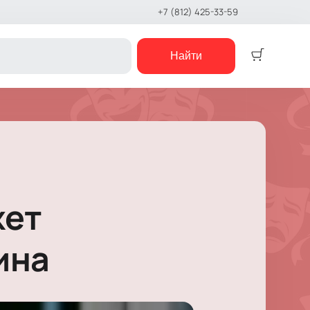
+7 (812) 425-33-59
Найти
Детям
Детский спектакль
Кукольный театр
Сказка
Музыкальная сказка
жет
Детский мюзикл
Детский квест
е шоу
ина
концерты
е чтения
шоу