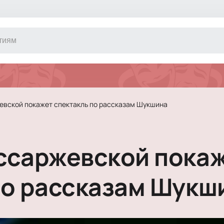
Другое
Концерт
Экскурсия
Классика
евской покажет спектакль по рассказам Шукшина
Сертификат
Оркестр
Джаз и блюз
Фестиваль
ссаржевской пока
Шоу
Инди
Танцевально
по рассказам Шукш
Новогодние 
Литературны
Новогоднее 