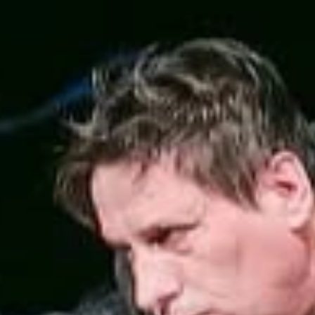
Рок-опера
Мелодрама
Экспериментальный театр
Детектив
Иммерсивный спектакль