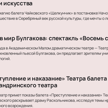
и искусства
магию балета Чайковского «Щелкунчик» в постановке Начо
ествие в Серебряный век русской культуры, где мечты о л
в мир Булгакова: спектакль «Восемь 
ода в Академическом Малом драматическом театре — Теат
хновленный пьесой Булгакова, он предлагает зрителям ун
логий.
тупление и наказание» Театра балета
андринского театра
атр примет показы балета «Преступление и наказание» Теа
вского раскрывает драму Раскольникова, исследуя темы н
ного возрождения.