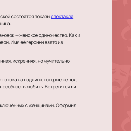
вской состоятся показы
спектакля
шина.
новок — женское одиночество. Как и
вой. Имя её героини взято из
нная, искренняя, но мучительно
 готова на подвиги, которые не под
способность любить. Встретится ли
заключённых с женщинами. Оформил