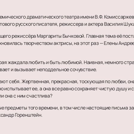
емического драматического театра имени В.Ф. Комиссарже
тового русского писателя, режиссера и актера Василия Шук
щего режиссёра Маргариты Бычковой. Главная тема её поста
хновилась творчеством актрисы, на этот раз — Елены Андрее
рая жаждала любить и быть любимой. Наивная, немного стра
вает и вызывает неподдельное сочувствие.
ают себя. Жертвенная, прекрасная, тоскующая по любви, она
 испытывает ее, а она все равно сохраняет чистую душу и 
ли она с ним счастлива?
ые предметы того времени, в том числе настоящие письма 
ксандр Горенштейн.