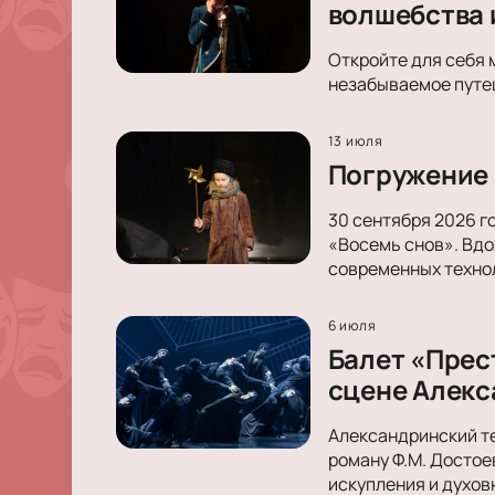
волшебства 
Откройте для себя 
незабываемое путеш
13 июля
Погружение 
30 сентября 2026 г
«Восемь снов». Вдо
современных техно
6 июля
Балет «Прес
сцене Алекс
Александринский те
роману Ф.М. Достое
искупления и духов