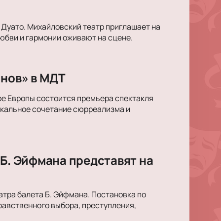
 Дуато. Михайловский театр приглашает на
юбви и гармонии оживают на сцене.
снов» в МДТ
ре Европы состоится премьера спектакля
икальное сочетание сюрреализма и
 Б. Эйфмана представят на
тра балета Б. Эйфмана. Постановка по
равственного выбора, преступления,