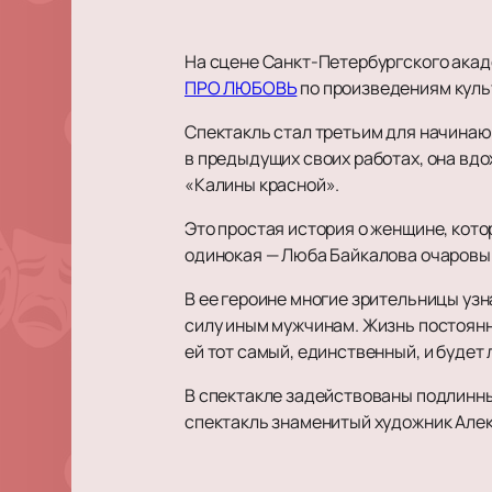
На сцене Санкт-Петербургского акад
ПРО ЛЮБОВЬ
по произведениям куль
Спектакль стал третьим для начинаю
в предыдущих своих работах, она вдо
«Калины красной».
Это простая история о женщине, кото
одинокая — Люба Байкалова очаровы
В ее героине многие зрительницы узн
силу иным мужчинам. Жизнь постоянно
ей тот самый, единственный, и будет 
В спектакле задействованы подлинн
спектакль знаменитый художник Але