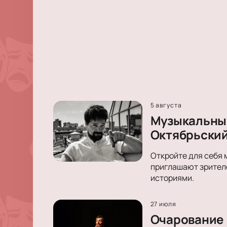
5 августа
Музыкальный
Октябрьски
Откройте для себя 
приглашают зрителе
историями.
27 июля
Очарование 