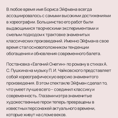
В любое время имя Бориса Эйфмана всегда
ассоциировалось с самыми высокими достижениями
в хореографии. Большинство его работ были
выдающимися творческими экспериментами и
смелым подходом к трактовке знаменитых
классических произведений. Именно Эйфман в свое
время стал основоположником тенденции
обогащения и обновления современного балета.
Постановка «Евгений Онегин» по роману в стихах А.
С. Пушкина на музыку П. И. Чайковского представляет
собой хореографическую версию знаменитого
произведения. В этом спектакле Эйфман сделал то,
что умеет лучше всего – соединил классику и
современность. Глазами мэтра знаменитые
художественные герои теперь превращены в
известных персонажей актуального времени,
которые живут на сломе веков.