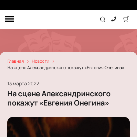
ДРУГОЕ
ТЕАТР
КОНЦЕРТ
Главная
Новости
На сцене Александринского покажут «Евгения Онегина»
ПОДАРОЧНЫЕ
СЕРТИФИКАТЫ
ДЕТЯМ
13 марта 2022
На сцене Александринского
Другое
покажут «Евгения Онегина»
Концерт
Экскурсия
Детям
Сертификат
Классика
Театр
Оркестр
Детский спектакль
Джаз и блюз
Дополнительно
Кукольный театр
Комедия
Фестиваль