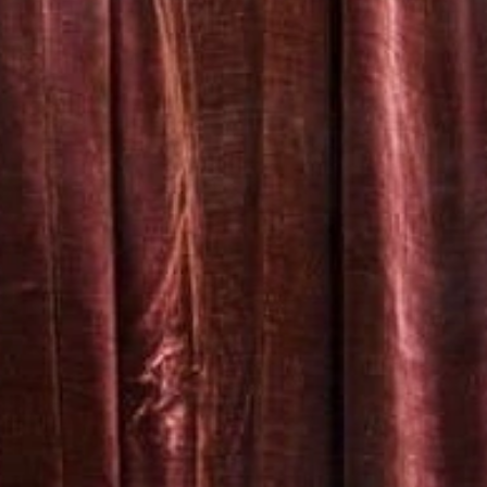
Рок-опера
Мелодрама
Экспериментальный театр
Детектив