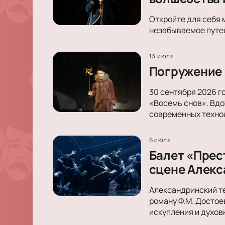
Откройте для себя 
незабываемое путеш
13 июля
Погружение 
30 сентября 2026 г
«Восемь снов». Вдо
современных техно
6 июля
Балет «Прес
сцене Алекс
Александринский те
роману Ф.М. Достое
искупления и духов