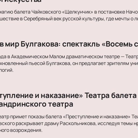
магию балета Чайковского «Щелкунчик» в постановке Начо
ествие в Серебряный век русской культуры, где мечты о л
в мир Булгакова: спектакль «Восемь 
ода в Академическом Малом драматическом театре — Теат
хновленный пьесой Булгакова, он предлагает зрителям ун
логий.
тупление и наказание» Театра балета
андринского театра
атр примет показы балета «Преступление и наказание» Теа
вского раскрывает драму Раскольникова, исследуя темы н
ного возрождения.