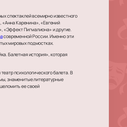
ных спектаклей всемирно известного
, «Анна Каренина», «Евгений
», «Эффект Пигмалиона» и другие.
ра
современной России. Именно эти
тых мировых подмостках.
ка. Балетная история», которая
театр психологического балета. В
амы, знаменитые литературные
ошеломить ее своей