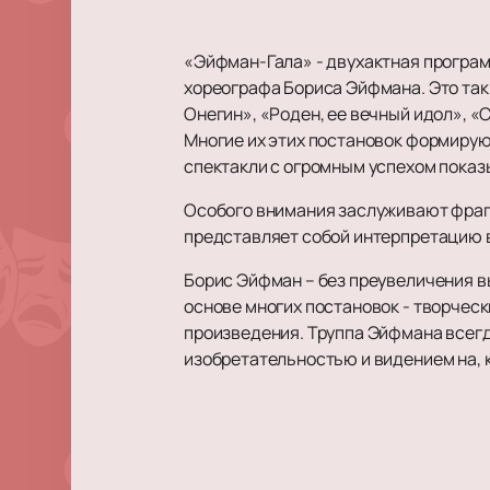
«Эйфман-Гала» - двухактная програм
хореографа Бориса Эйфмана. Это таки
Онегин», «Роден, ее вечный идол», «
Многие их этих постановок формирую
спектакли с огромным успехом пока
Особого внимания заслуживают фрагм
представляет собой интерпретацию в 
Борис Эйфман – без преувеличения в
основе многих постановок - творчес
произведения. Труппа Эйфмана всегд
изобретательностью и видением на, 