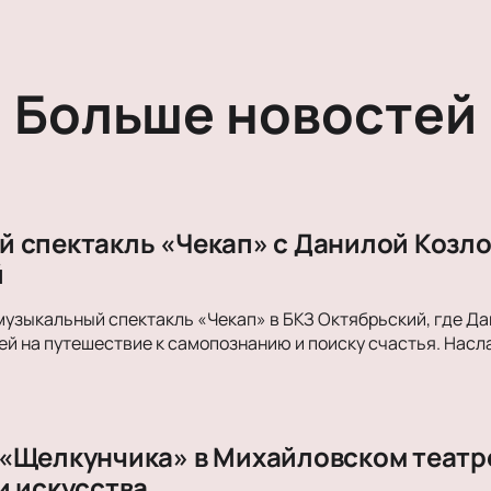
Больше новостей
 спектакль «Чекап» с Данилой Козло
й
музыкальный спектакль «Чекап» в БКЗ Октябрьский, где Д
й на путешествие к самопознанию и поиску счастья. Нас
«Щелкунчика» в Михайловском театре
и искусства