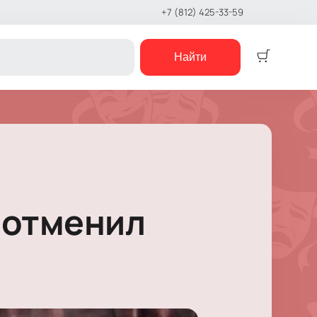
+7 (812) 425-33-59
Найти
Детям
Детский спектакль
Кукольный театр
Сказка
Музыкальная сказка
 отменил
Детский мюзикл
Детский квест
е шоу
концерты
е чтения
шоу