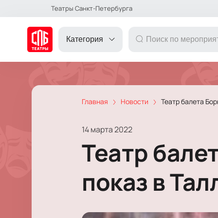
Театры Санкт-Петербурга
Категория
Главная
Новости
Театр балета Бо
ДРУГОЕ
14 марта 2022
ТЕАТР
Театр бале
КОНЦЕРТ
показ в Тал
ПОДАРОЧНЫЕ
СЕРТИФИКАТЫ
ДЕТЯМ