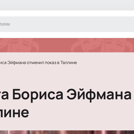
Другое
Концерт
Экскурсия
Классика
риса Эйфмана отменил показ в Таллине
Сертификат
Оркестр
Джаз и блюз
Фестиваль
та Бориса Эйфмана
Шоу
Инди
Танцевально
лине
Новогодние 
Литературны
Новогоднее 