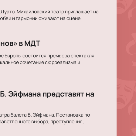
 Дуато. Михайловский театр приглашает на
юбви и гармонии оживают на сцене.
снов» в МДТ
ре Европы состоится премьера спектакля
икальное сочетание сюрреализма и
 Б. Эйфмана представят на
тра балета Б. Эйфмана. Постановка по
равственного выбора, преступления,