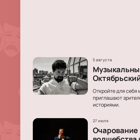
5 августа
Музыкальный
Октябрьски
Откройте для себя 
приглашают зрителе
историями.
27 июля
Очарование 
волшебства 