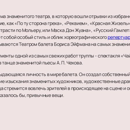
ма знаменитого театра, в которую вошли отрывки из избран
е, как «По ту сторона греха», «Реквием», «Красная Жизель»
Страсти по Мольеру, или Маска Дон Жуана», «Русский Гамлет
т собой особый стиль и облик хореографического
репертуа
зываются Театром балета Бориса Эйфмана на самых знамени
енты одной из самых свежих работ труппы - спектакля «Чай
танце знаменитой пьесы А. П. Чехова.
ыдающаяся личность в мире балета. Он создал собственный 
кие изыскания знаменитых художников, художественные др
а стремится вовлечь зрителей в происходящее на сцене и 
казалось бы, привычные вещи.