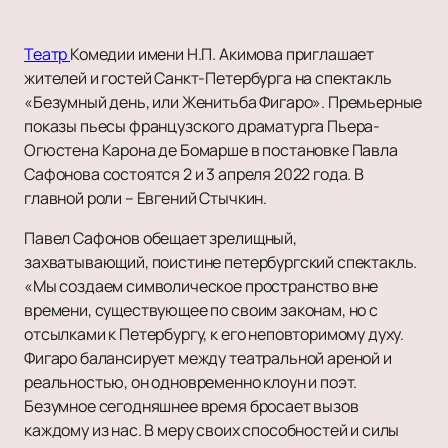
Театр
Комедии имени Н.П. Акимова приглашает
жителей и гостей Санкт-Петербурга на спектакль
«Безумный день, или Женитьба Фигаро». Премьерные
показы пьесы французского драматурга Пьера-
Огюстена Карона де Бомарше в постановке Павла
Сафонова состоятся 2 и 3 апреля 2022 года. В
главной роли – Евгений Стычкин.
Павел Сафонов обещает зрелищный,
захватывающий, поистине петербургский спектакль.
«Мы создаем символическое пространство вне
времени, существующее по своим законам, но с
отсылками к Петербургу, к его неповторимому духу.
Фигаро балансирует между театральной ареной и
реальностью, он одновременно клоун и поэт.
Безумное сегодняшнее время бросает вызов
каждому из нас. В меру своих способностей и силы