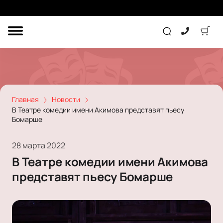
ДРУГОЕ
ТЕАТР
КОНЦЕРТ
Главная
Новости
В Театре комедии имени Акимова представят пьесу
Бомарше
ПОДАРОЧНЫЕ
СЕРТИФИКАТЫ
ДЕТЯМ
28 марта 2022
Другое
В Театре комедии имени Акимова
Концерт
Экскурсия
представят пьесу Бомарше
Детям
Сертификат
Классика
Театр
Оркестр
Детский спектакль
Джаз и блюз
Дополнительно
Кукольный театр
Комедия
Фестиваль