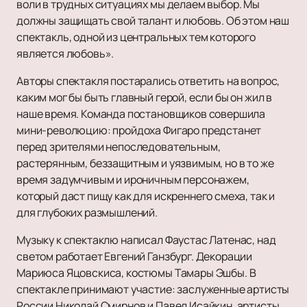
воли в трудных ситуациях мы делаем выбор. Мы
должны защищать свой талант и любовь. Об этом наш
спектакль, одной из центральных тем которого
является любовь».
Авторы спектакля постарались ответить на вопрос,
каким мог бы быть главный герой, если бы он жил в
наше время. Команда постановщиков совершила
мини-революцию: пройдоха Фигаро предстанет
перед зрителями непоследовательным,
растерянным, беззащитным и уязвимым, но в то же
время задумчивым и ироничным персонажем,
который даст пищу как для искреннего смеха, так и
для глубоких размышлений.
Музыку к спектаклю написал Фаустас Латенас, над
светом работает Евгений Ганзбург. Декорации
Мариюса Яцовскиса, костюмы Тамары Эшбы. В
спектакле принимают участие: заслуженные артисты
России Николай Смирнов и Павел Исайкин, артисты