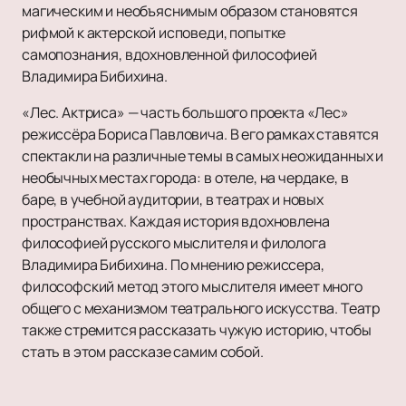
магическим и необъяснимым образом становятся
рифмой к актерской исповеди, попытке
самопознания, вдохновленной философией
Владимира Бибихина.
«Лес. Актриса» — часть большого проекта «Лес»
режиссёра Бориса Павловича. В его рамках ставятся
спектакли на различные темы в самых неожиданных и
необычных местах города: в отеле, на чердаке, в
баре, в учебной аудитории, в театрах и новых
пространствах. Каждая история вдохновлена
философией русского мыслителя и филолога
Владимира Бибихина. По мнению режиссера,
философский метод этого мыслителя имеет много
общего с механизмом театрального искусства. Театр
также стремится рассказать чужую историю, чтобы
стать в этом рассказе самим собой.