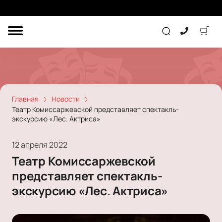
ДРУГОЕ
ТЕАТР
КОНЦЕРТ
Главная
Новости
Театр Комиссаржевской представляет спектакль-
экскурсию «Лес. Актриса»
ПОДАРОЧНЫЕ
СЕРТИФИКАТЫ
ДЕТЯМ
12 апреля 2022
Другое
Театр Комиссаржевской
Концерт
Экскурсия
представляет спектакль-
Детям
Сертификат
Классика
экскурсию «Лес. Актриса»
Театр
Оркестр
Детский спектакль
Джаз и блюз
Дополнительно
Кукольный театр
Комедия
Фестиваль