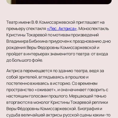
Театр имени В.Ф. Комиссаржевской приглашает на
премьеру спектакля
«Лес. Актриса»
. Моноспектакль
Кристины Токаревой по мотивам произведений
Владимира Бибихина приурочен к празднованию дню
рождения Веры Федоровны Комиссаржевской и
пройдет в интерьерах знаменитого театра: от входа
до Большого фойе.
Актриса перемещается по зданию театра, ведя за
собой зрителей, вглядываясь в прошлое и
постепенно вживаясь в историю. Со временем
пространство «оживает», и она начинает говорить с
настоящим голосами прошлого. Мерцающей тенью
вторгаются в монолог Кристины Токаревой реплики
Веры Фёдоровны Комиссаржевской. Биография и
судьба величайшей актрисы русской сцены каким-то