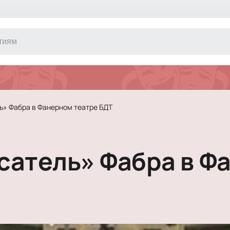
Другое
Концерт
Экскурсия
Классика
ь» Фабра в Фанерном театре БДТ
Сертификат
Оркестр
Джаз и блюз
Фестиваль
сатель» Фабра в Ф
Шоу
Инди
Танцевально
Новогодние 
Литературны
Новогоднее 