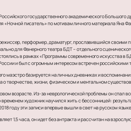
е Российского государственного академического Большого 
ля «Ночной писатель» по мотивам личного материала Яна Ф
режиссер, перформер, драматург, прославившийся своими 
иально для Фанерного театра БДТ – отдельного сценическог
тоялись в рамках «Программы современного искусства в Б
 России и был с огромным интересом встречен российскими 
ого маэстро базируется на личных дневниках и воспоминани
 о творчестве, жизни, физическом и ментальном существов
овом возрасте. Из-за неврологической проблемы он спал всег
о временем художник научился жить с бессонницей: результ
2018 году эти записи впервые вышли в свет на русском языке
яет 1,5 часа, он идет без антракта и рассчитан на взрослу