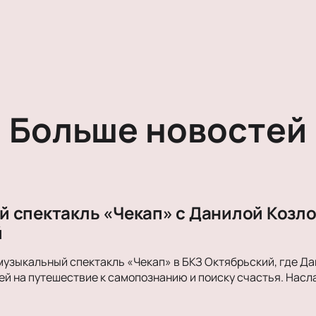
Больше новостей
 спектакль «Чекап» с Данилой Козло
й
музыкальный спектакль «Чекап» в БКЗ Октябрьский, где Д
й на путешествие к самопознанию и поиску счастья. Нас