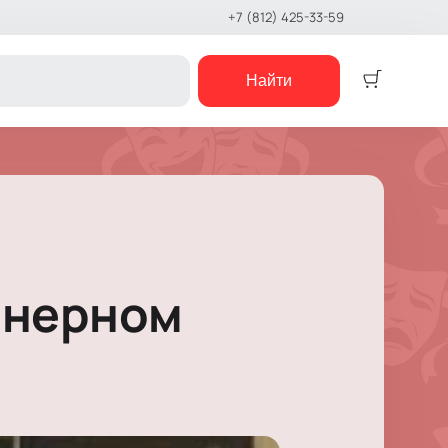
+7 (812) 425-33-59
Найти
Детям
Детский спектакль
Кукольный театр
Сказка
Музыкальная сказка
анерном
Детский мюзикл
Детский квест
е шоу
концерты
е чтения
шоу