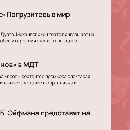
: Погрузитесь в мир
 Дуато. Михайловский театр приглашает на
юбви и гармонии оживают на сцене.
снов» в МДТ
ре Европы состоится премьера спектакля
икальное сочетание сюрреализма и
 Б. Эйфмана представят на