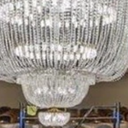
Рок-опера
Мелодрама
Экспериментальный театр
Детектив
Иммерсивный спектакль