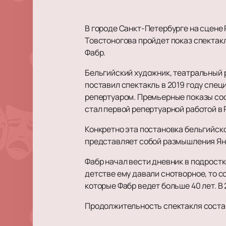
В городе Санкт-Петербурге на сцен
Товстоногова пройдет показ спектак
Фабр.
Бельгийский художник, театральный 
поставил спектакль в 2019 году спец
репертуаром. Премьерные показы сос
стал первой репертуарной работой в
Конкретно эта постановка бельгийск
представляет собой размышления Яна
Фабр начал вести дневник в подростк
детстве ему давали снотворное, то с
которые Фабр ведет больше 40 лет. В 
Продолжительность спектакля составл