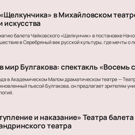
«Щелкунчика» в Михайловском театре
и искусства
магию балета Чайковского «Щелкунчик» в постановке Начо
ествие в Серебряный век русской культуры, где мечты о л
в мир Булгакова: спектакль «Восемь 
ода в Академическом Малом драматическом театре — Теат
хновленный пьесой Булгакова, он предлагает зрителям ун
логий.
тупление и наказание» Театра балета
андринского театра