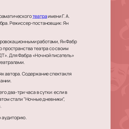
драматического
театра
имени Г. А.
абра. Режиссер-постановщик: Ян
провокационными работами, Ян Фабр
о пространства театра со своим
ДТ». Для Фабра «Ночной писатель»
театралами.
ях автора. Содержание спектакля
ании.
о два-три часа в сутки: если в
атом стали "Ночные дневники",
.
ю аудиторию.