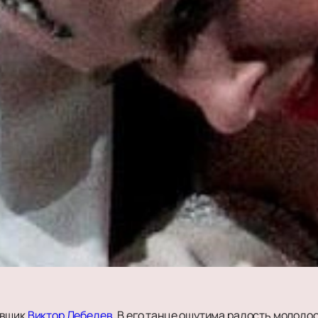
овщик
Виктор Лебедев
. В его танце ощутима радость молодос