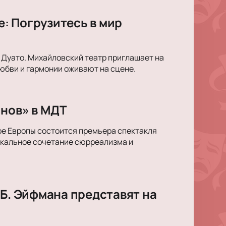
: Погрузитесь в мир
 Дуато. Михайловский театр приглашает на
юбви и гармонии оживают на сцене.
снов» в МДТ
ре Европы состоится премьера спектакля
икальное сочетание сюрреализма и
 Б. Эйфмана представят на