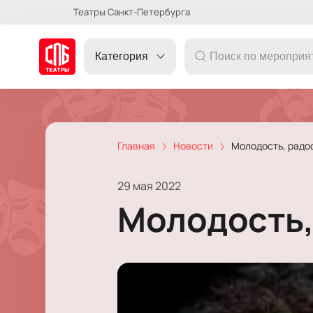
Театры Санкт-Петербурга
Категория
Главная
Новости
Молодость, радос
ДРУГОЕ
29 мая 2022
ТЕАТР
Молодость,
КОНЦЕРТ
ПОДАРОЧНЫЕ
СЕРТИФИКАТЫ
ДЕТЯМ