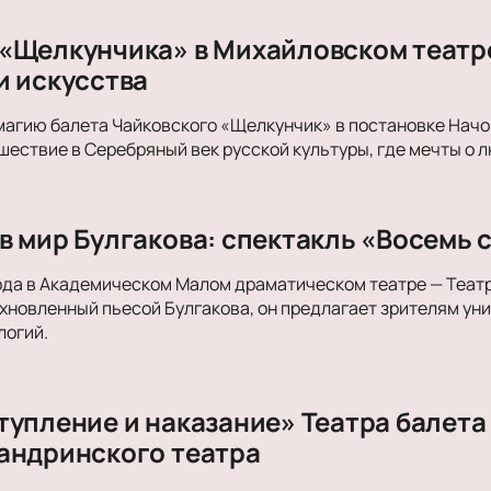
«Щелкунчика» в Михайловском театре
и искусства
магию балета Чайковского «Щелкунчик» в постановке Начо
ествие в Серебряный век русской культуры, где мечты о л
в мир Булгакова: спектакль «Восемь 
ода в Академическом Малом драматическом театре — Теат
хновленный пьесой Булгакова, он предлагает зрителям ун
логий.
тупление и наказание» Театра балета
андринского театра