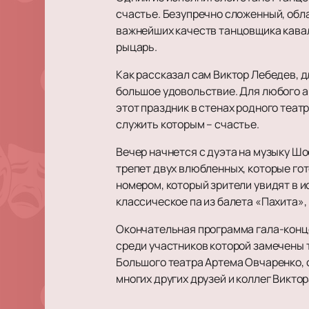
счастье. Безупречно сложенный, обл
важнейших качеств танцовщика кавал
рыцарь.
Как рассказал сам Виктор Лебедев, д
большое удовольствие. Для любого а
этот праздник в стенах родного теат
служить которым – счастье.
Вечер начнется с дуэта на музыку Ш
трепет двух влюбленных, которые гот
номером, который зрители увидят в и
классическое па из балета «Пахита»,
Окончательная программа гала-конце
среди участников которой замечены 
Большого театра Артема Овчаренко, 
многих других друзей и коллег Викто