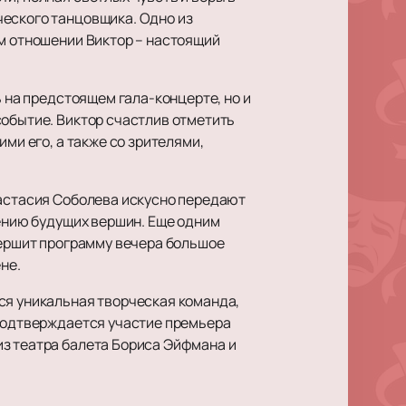
ческого танцовщика. Одно из
ом отношении Виктор – настоящий
ь на предстоящем гала-концерте, но и
событие. Виктор счастлив отметить
ми его, а также со зрителями,
настасия Соболева искусно передают
рению будущих вершин. Еще одним
вершит программу вечера большое
не.
ся уникальная творческая команда,
 подтверждается участие премьера
из театра балета Бориса Эйфмана и