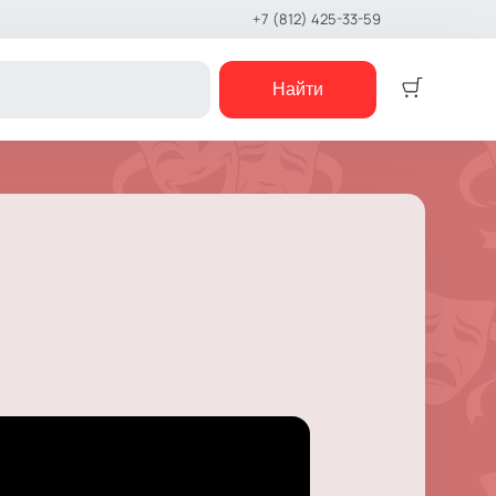
+7 (812) 425-33-59
Найти
Детям
Детский спектакль
Кукольный театр
Сказка
Музыкальная сказка
Детский мюзикл
Детский квест
е шоу
концерты
е чтения
шоу