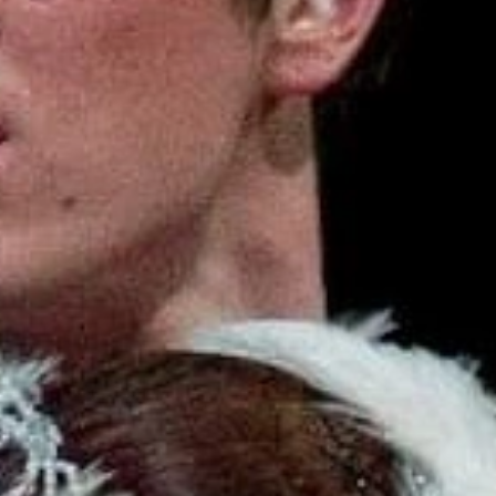
Рок-опера
Мелодрама
Экспериментальный театр
Детектив
Иммерсивный спектакль