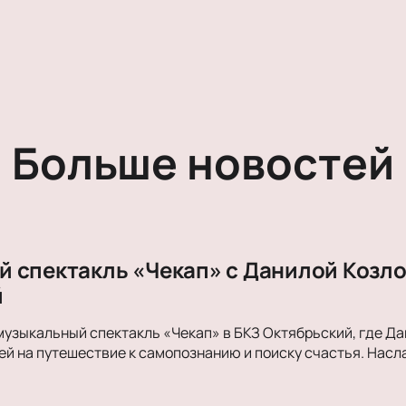
Больше новостей
 спектакль «Чекап» с Данилой Козло
й
музыкальный спектакль «Чекап» в БКЗ Октябрьский, где Д
й на путешествие к самопознанию и поиску счастья. Нас