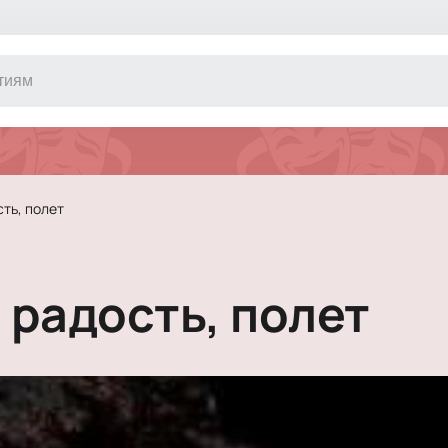
Другое
Концерт
Экскурсия
Классика
ть, полет
Сертификат
Оркестр
Джаз и блюз
Фестиваль
 радость, полет
Шоу
Инди
Танцевально
Новогодние 
Литературны
Новогоднее 