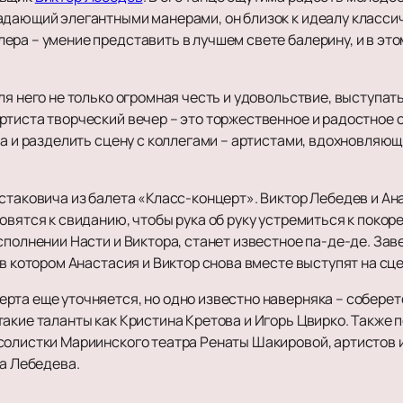
адающий элегантными манерами, он близок к идеалу класси
ера – умение представить в лучшем свете балерину, и в эт
ля него не только огромная честь и удовольствие, выступат
ртиста творческий вечер – это торжественное и радостное 
ра и разделить сцену с коллегами – артистами, вдохновляющи
остаковича из балета «Класс-концерт». Виктор Лебедев и А
овятся к свиданию, чтобы рука об руку устремиться к поко
сполнении Насти и Виктора, станет известное па-де-де. За
 в котором Анастасия и Виктор снова вместе выступят на сце
рта еще уточняется, но одно известно наверняка – соберет
такие таланты как Кристина Кретова и Игорь Цвирко. Также
солистки Мариинского театра Ренаты Шакировой, артистов 
ра Лебедева.