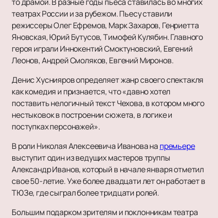
то драмой. В разные годы пьеса ставилась во многих
театрах России и за рубежом. Пьесу ставили
режиссеры Олег Ефремов, Марк Захаров, Генриетта
Яновская, Юрий Бутусов, Тимофей Кулябин. Главного
героя играли Иннокентий Смоктуновский, Евгений
Леонов, Андрей Смоляков, Евгений Миронов.
Денис Хуснияров определяет жанр своего спектакля
как комедия и признается, что «давно хотел
поставить нелогичный текст Чехова, в котором много
нестыковок в построении сюжета, в логике и
поступках персонажей».
В роли Николая Алексеевича Иванова на
премьере
выступит один из ведущих мастеров труппы
Александр Иванов, который в начале января отметил
свое 50-летие. Уже более двадцати лет он работает в
ТЮЗе, где сыграл более тридцати ролей.
Большим подарком зрителям и поклонникам театра