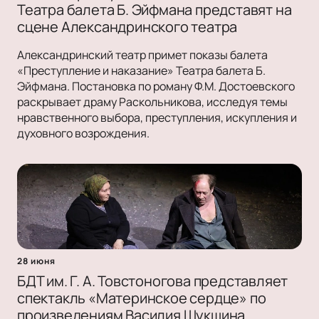
Театра балета Б. Эйфмана представят на
сцене Александринского театра
Александринский театр примет показы балета
«Преступление и наказание» Театра балета Б.
Эйфмана. Постановка по роману Ф.М. Достоевского
раскрывает драму Раскольникова, исследуя темы
нравственного выбора, преступления, искупления и
духовного возрождения.
28 июня
БДТ им. Г. А. Товстоногова представляет
спектакль «Материнское сердце» по
произведениям Василия Шукшина