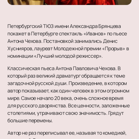
Петербургский ТЮЗ имени Александра Брянцева
покажет в Петербурге спектакль «Иванов» по пьесе
Антона Чехова. Постановкой занимались Денис
Хуснияров, лауреат Молодежной премии «Прорыв» в
номинации «Лучший молодой режиссер».
Классическая пьеса Антона Павловича Чехова. В
который раз великий драматург обращается к теме
загадочной русской души. Произведение, в котором
автор показывает, как один человек в этом огромном
мире. Самое начало 20 века, очень сложное время
для русского дворянства. Все ценности, заложенные
столетиями, утрачивают свою значимость. Грядут
большие перемены.
Автор не раз переписывал ее, называя то комедией,