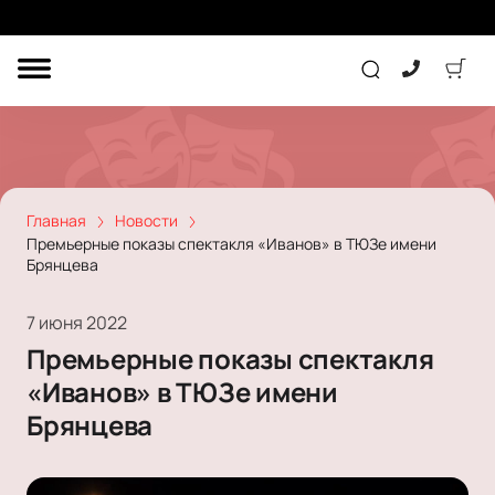
ДРУГОЕ
ТЕАТР
КОНЦЕРТ
Главная
Новости
Премьерные показы спектакля «Иванов» в ТЮЗе имени
Брянцева
ПОДАРОЧНЫЕ
СЕРТИФИКАТЫ
ДЕТЯМ
7 июня 2022
Другое
Премьерные показы спектакля
Концерт
Экскурсия
«Иванов» в ТЮЗе имени
Детям
Сертификат
Классика
Брянцева
Театр
Оркестр
Детский спектакль
Джаз и блюз
Дополнительно
Кукольный театр
Комедия
Фестиваль