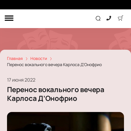
ДРУГОЕ
ТЕАТР
КОНЦЕРТ
Главная
Новости
Перенос вокального вечера Карлоса Д’Онофрио
ПОДАРОЧНЫЕ
СЕРТИФИКАТЫ
ДЕТЯМ
17 июня 2022
Перенос вокального вечера
Другое
Карлоса Д’Онофрио
Концерт
Экскурсия
Детям
Сертификат
Классика
Театр
Оркестр
Детский спектакль
Джаз и блюз
Дополнительно
Кукольный театр
Комедия
Фестиваль