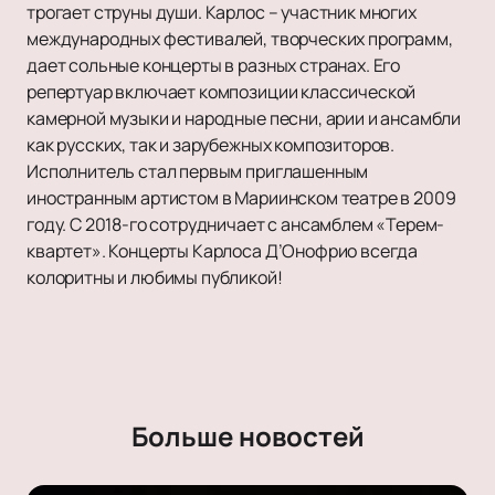
трогает струны души. Карлос – участник многих
международных фестивалей, творческих программ,
дает сольные концерты в разных странах. Его
репертуар включает композиции классической
камерной музыки и народные песни, арии и ансамбли
как русских, так и зарубежных композиторов.
Исполнитель стал первым приглашенным
иностранным артистом в Мариинском театре в 2009
году. С 2018-го сотрудничает с ансамблем «Терем-
квартет». Концерты Карлоса Д’Онофрио всегда
колоритны и любимы публикой!
Больше новостей