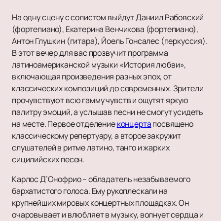
На одну сцену с солистом выйдут Даниил Рабовский
(фортепиано), Екатерина Венчикова (фортепиано),
Антон Глушкин (гитара), Йоель Гонсалес (перкуссия).
В этот вечер для вас прозвучит программа
латиноамериканской музыки «История любви»,
включающая произведения разных эпох, от
классических композиций до современных. Зрители
прочувствуют всю гамму чувств и ощутят яркую
палитру эмоций, а услышав песни не смогут усидеть
на месте. Первое отделение
концерта
посвящено
классическому репертуару, а второе закружит
слушателей в ритме латино, танго и жарких
сицилийских песен.
Карлос Д’Онофрио – обладатель незабываемого
бархатистого голоса. Ему рукоплескали на
крупнейших мировых концертных площадках. Он
очаровывает и влюбляет в музыку, волнует сердца и