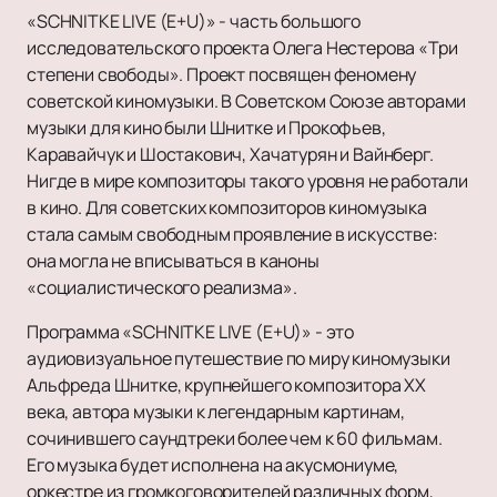
«SCHNITKE LIVE (E+U)» - часть большого
исследовательского проекта Олега Нестерова «Три
степени свободы». Проект посвящен феномену
советской киномузыки. В Советском Союзе авторами
музыки для кино были Шнитке и Прокофьев,
Каравайчук и Шостакович, Хачатурян и Вайнберг.
Нигде в мире композиторы такого уровня не работали
в кино. Для советских композиторов киномузыка
стала самым свободным проявление в искусстве:
она могла не вписываться в каноны
«социалистического реализма».
Программа «SCHNITKE LIVE (E+U)» - это
аудиовизуальное путешествие по миру киномузыки
Альфреда Шнитке, крупнейшего композитора XX
века, автора музыки к легендарным картинам,
сочинившего саундтреки более чем к 60 фильмам.
Его музыка будет исполнена на акусмониуме,
оркестре из громкоговорителей различных форм,