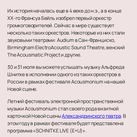
Их история началась еще в 4 веке до н.э., а в конце
XX-го Франсуа Бейль изобрел первый оркестр
громкоговорителей. Сейчас в мире существует
несколько таких оркестров. Некоторые из них стали
звуковыми театрами: Audium в Сан-Франциско,
Birmingham ElectroAcoustic Sound Theatre, венский
The Acousmatic Project и другие.
30 и 31 июля вы можете услышать музыку Альфреда
Шнитке в исполнении одного из таких оркестров в
России в рамках фестиваля Acousmonium на нашей
Новой сцене.
Летний фестиваль электронной пространственной
музыки Acousmonium стал своего рода визитной
карточкой Новой сцены
Александринского театра
. В
этом году в рамках фестиваля будет представлена
программа «SCHNITKE LIVE (E+U)».