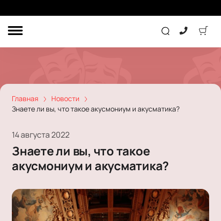
ДРУГОЕ
ТЕАТР
КОНЦЕРТ
Главная
Новости
Знаете ли вы, что такое акусмониум и акусматика?
ПОДАРОЧНЫЕ
СЕРТИФИКАТЫ
ДЕТЯМ
14 августа 2022
Знаете ли вы, что такое
Другое
акусмониум и акусматика?
Концерт
Экскурсия
Детям
Сертификат
Классика
Театр
Оркестр
Детский спектакль
Джаз и блюз
Дополнительно
Кукольный театр
Комедия
Фестиваль