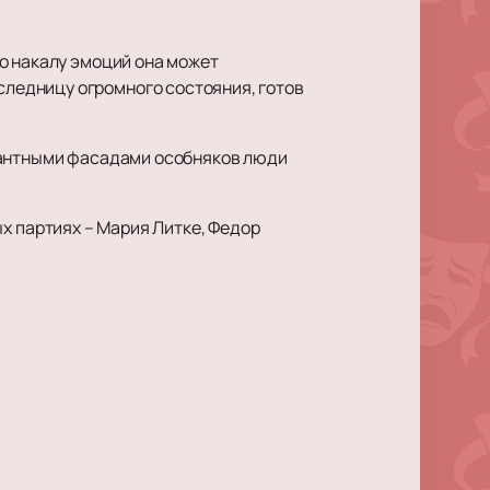
о накалу эмоций она может
ледницу огромного состояния, готов
егантными фасадами особняков люди
ых партиях – Мария Литке, Федор