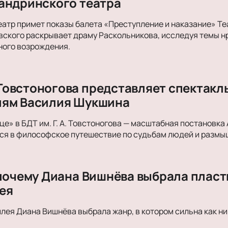
андринского театра
атр примет показы балета «Преступление и наказание» Теа
вского раскрывает драму Раскольникова, исследуя темы н
ного возрождения.
А. Товстоногова представляет спектак
иям Василия Шукшина
е» в БДТ им. Г. А. Товстоногова — масштабная постановка 
я в философское путешествие по судьбам людей и размыш
 почему Диана Вишнёва выбрала пласт
ея
лея Диана Вишнёва выбрала жанр, в котором сильна как ни