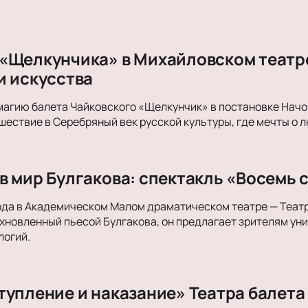
«Щелкунчика» в Михайловском театре
и искусства
магию балета Чайковского «Щелкунчик» в постановке Начо
ествие в Серебряный век русской культуры, где мечты о л
в мир Булгакова: спектакль «Восемь 
ода в Академическом Малом драматическом театре — Теат
хновленный пьесой Булгакова, он предлагает зрителям ун
логий.
тупление и наказание» Театра балета