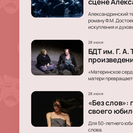
сцене Алекс
Александринский те
роману Ф.М. Достое
искупления и духов
28 июня
БДТ им. Г. 
произведен
«Материнское сердц
матери превращаетс
28 июня
«Без слов»:
своего юбил
Для 50-летнего юби
слова.