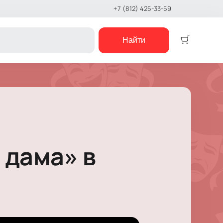
+7 (812) 425-33-59
Найти
Детям
Детский спектакль
Кукольный театр
Сказка
Музыкальная сказка
 дама» в
Детский мюзикл
Детский квест
е шоу
концерты
е чтения
шоу