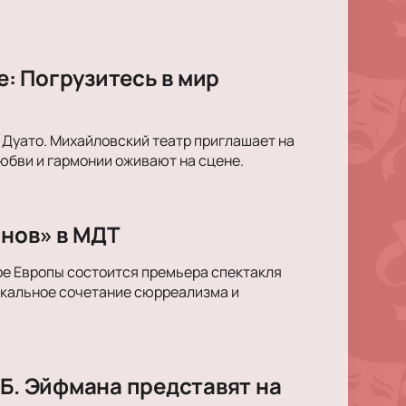
: Погрузитесь в мир
 Дуато. Михайловский театр приглашает на
юбви и гармонии оживают на сцене.
снов» в МДТ
ре Европы состоится премьера спектакля
икальное сочетание сюрреализма и
 Б. Эйфмана представят на