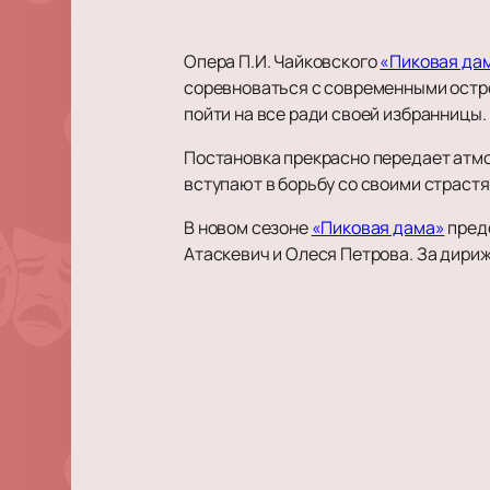
Опера П.И. Чайковского
«Пиковая да
соревноваться с современными остр
пойти на все ради своей избранницы
Постановка прекрасно передает атмо
вступают в борьбу со своими страстя
В новом сезоне
«Пиковая дама»
пред
Атаскевич и Олеся Петрова. За дири