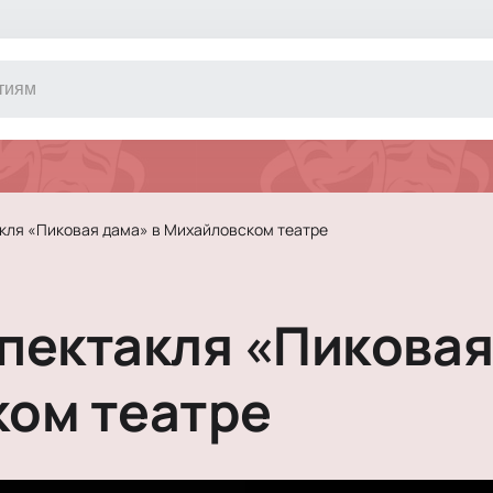
Другое
Концерт
Экскурсия
Классика
кля «Пиковая дама» в Михайловском театре
Сертификат
Оркестр
Джаз и блюз
Фестиваль
пектакля «Пиковая
Шоу
Инди
Танцевально
ом театре
Новогодние 
Литературны
Новогоднее 