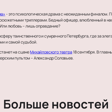
ма»
- это психологическая драма с неожиданным финалом. П
осюжетными триллерами. Бедный офицер, влюбленный в нас
. Или любовь – лишь оправдание?
сферу таинственного и сумрачного Петербурга, где за эл
ми и самой судьбой.
станет на сцене
Михайловского театра
18 сентября. В главн
жерским пультом – Александр Соловьев.
Больше новостей