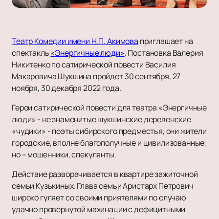
Театр Комедии имени Н.П. Акимова
приглашает на
спектакль
«Энергичные люди»
. Постановка Валерия
Никитенко по сатирической повести Василия
Макаровича Шукшина пройдет 30 сентября, 27
ноября, 30 декабря 2022 года.
Герои сатирической повести для театра «Энергичные
люди» - не знаменитые шукшинские деревенские
«чудики» - поэты сибирского предместья, они жители
городские, вполне благополучные и цивилизованные,
но – мошенники, спекулянты.
Действие разворачивается в квартире зажиточной
семьи Кузькиных. Глава семьи Аристарх Петрович
широко гуляет со своими приятелями по случаю
удачно провернутой махинации с дефицитными