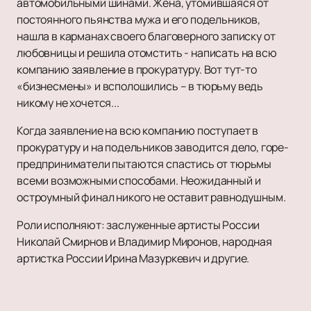
автомобильными шинами. Жена, утомившаяся от
постоянного пьянства мужа и его подельников,
нашла в карманах своего благоверного записку от
любовницы и решила отомстить - написать на всю
компанию заявление в прокуратуру. Вот тут-то
«бизнесмены» и всполошились – в тюрьму ведь
никому не хочется...
Когда заявление на всю компанию поступает в
прокуратуру и на подельников заводится дело, горе-
предприниматели пытаются спастись от тюрьмы
всеми возможными способами. Неожиданный и
остроумный финал никого не оставит равнодушным.
Роли исполняют: заслуженные артисты России
Николай Смирнов и Владимир Миронов, народная
артистка России Ирина Мазуркевич и другие.