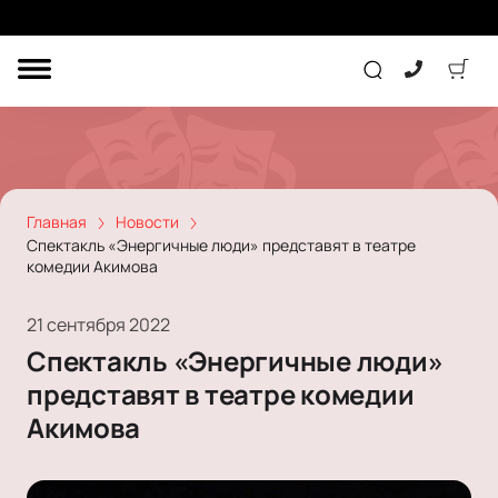
ДРУГОЕ
ТЕАТР
КОНЦЕРТ
Главная
Новости
Спектакль «Энергичные люди» представят в театре
комедии Акимова
ПОДАРОЧНЫЕ
СЕРТИФИКАТЫ
ДЕТЯМ
21 сентября 2022
Другое
Спектакль «Энергичные люди»
Концерт
Экскурсия
представят в театре комедии
Детям
Сертификат
Классика
Акимова
Театр
Оркестр
Детский спектакль
Джаз и блюз
Дополнительно
Кукольный театр
Комедия
Фестиваль