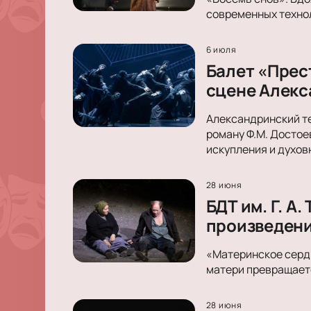
современных техно
6 июля
Балет «Прес
сцене Алекс
Александринский те
роману Ф.М. Достое
искупления и духов
28 июня
БДТ им. Г. 
произведен
«Материнское сердц
матери превращаетс
28 июня