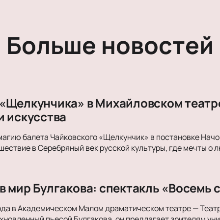
Больше новостей
«Щелкунчика» в Михайловском театре
и искусства
магию балета Чайковского «Щелкунчик» в постановке Начо
ествие в Серебряный век русской культуры, где мечты о л
в мир Булгакова: спектакль «Восемь 
ода в Академическом Малом драматическом театре — Теат
хновленный пьесой Булгакова, он предлагает зрителям ун