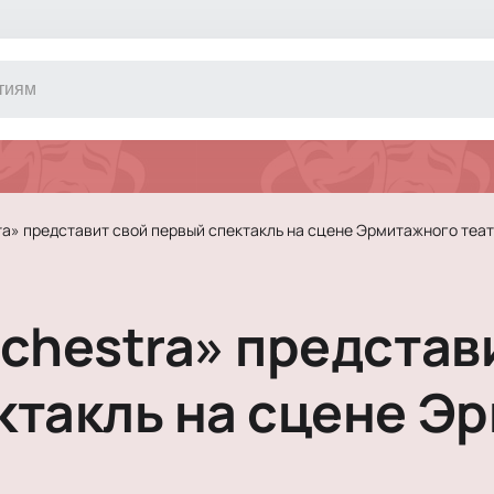
Другое
Концерт
Экскурсия
Классика
ra» представит свой первый спектакль на сцене Эрмитажного теа
Сертификат
Оркестр
Джаз и блюз
Фестиваль
rchestra» представ
Шоу
Инди
Танцевально
ктакль на сцене Э
Новогодние 
Литературны
Новогоднее 