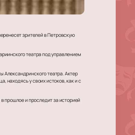
перенесет зрителей в Петровскую
ариинского театра под управлением
ы Александринского театра. Актер
, находясь у своих истоков, как и с
в прошлое и проследит за историей