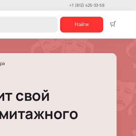
+7 (812) 425-33-59
Найти
Детям
Детский спектакль
тра
Кукольный театр
Сказка
Музыкальная сказка
ит свой
Детский мюзикл
Детский квест
е шоу
рмитажного
концерты
е чтения
шоу