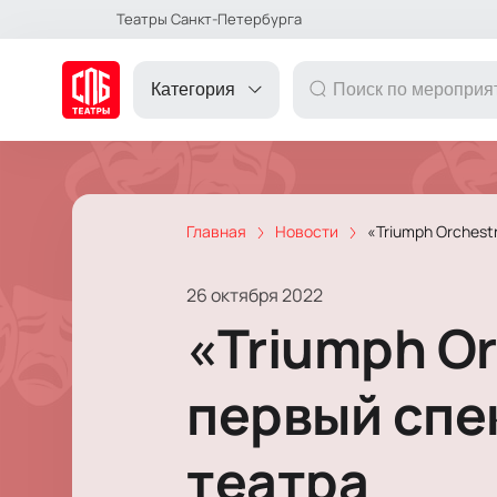
Театры Санкт-Петербурга
Категория
Главная
Новости
«Triumph Orchest
ДРУГОЕ
26 октября 2022
ТЕАТР
«Triumph O
КОНЦЕРТ
первый спе
театра
ПОДАРОЧНЫЕ
СЕРТИФИКАТЫ
ДЕТЯМ