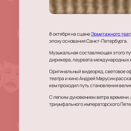
8 октября на сцене
Эрмитажного теат
эпоху основания Санкт-Петербурга.
Музыкальная составляющая этого пу
дирижера, лауреата международных 
Оригинальный видеоряд, световое о
театра и кино Андрей Марусин расскаж
кем проходил путь становления вели
С легким дуновением ветра времени,
триумфального императорского Пете