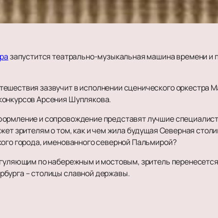
ра
запустится театрально-музыкальная машина времени и 
тешествия зазвучит в исполнении сценического оркестра М
конкурсов Арсения Шуплякова.
формление и сопровождение представят лучшие специалист
ет зрителям о том, как и чем жила будущая Северная столица
кого города, именованного северной Пальмирой?
 гуляющим по набережным и мостовым, зритель перенесется 
рбурга – столицы славной державы.