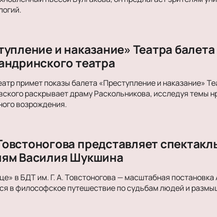
логий.
тупление и наказание» Театра балета
андринского театра
атр примет показы балета «Преступление и наказание» Теа
вского раскрывает драму Раскольникова, исследуя темы н
ного возрождения.
А. Товстоногова представляет спектак
иям Василия Шукшина
е» в БДТ им. Г. А. Товстоногова — масштабная постановка 
я в философское путешествие по судьбам людей и размыш