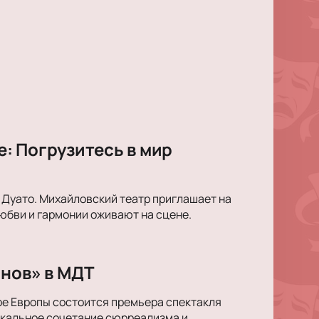
: Погрузитесь в мир
 Дуато. Михайловский театр приглашает на
юбви и гармонии оживают на сцене.
снов» в МДТ
ре Европы состоится премьера спектакля
икальное сочетание сюрреализма и