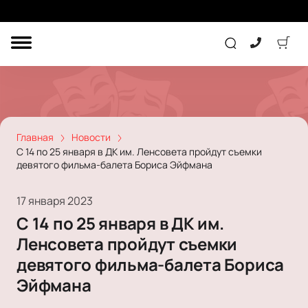
ДРУГОЕ
ТЕАТР
КОНЦЕРТ
Главная
Новости
С 14 по 25 января в ДК им. Ленсовета пройдут съемки
девятого фильма-балета Бориса Эйфмана
ПОДАРОЧНЫЕ
СЕРТИФИКАТЫ
ДЕТЯМ
17 января 2023
Другое
С 14 по 25 января в ДК им.
Концерт
Экскурсия
Ленсовета пройдут съемки
Детям
Сертификат
Классика
девятого фильма-балета Бориса
Театр
Оркестр
Детский спектакль
Эйфмана
Джаз и блюз
Дополнительно
Кукольный театр
Комедия
Фестиваль