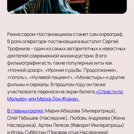
Режиссером-постановщиком станет сам хореограф.
В роли оператора-постановщика выступит Сергей
Трофимов – один из самых авторитетных и известных
деятелей современной киноиндустрии. В его
фильмографии есть такие популярные хиты как
«Ночной дозор», «Ирония судьбы. Продолжение»,
«гоголь», «Нулевой пациент», «Монастырь» и другие
фильмы и сериалы. В прошлом году он также
участвовал в переносе на экран балета
«Страсти по
Мольеру, или Маска Дон Жуана».
В главных ролях:
Мария Абашова (Императрица),
Олег Габышев (Наследник), Любовь Андреева (Жена
Наследника), Артем Лепков (Фаворит Императрицы)
и Игорь Субботин (Призрак отца Наследника).