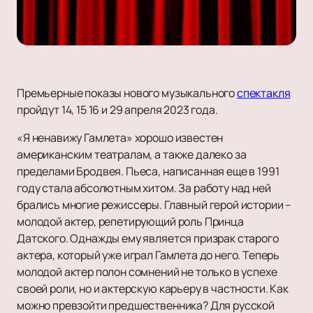
Премьерные показы нового музыкального
спектакля
пройдут 14, 15 16 и 29 апреля 2023 года.
«Я ненавижу Гамлета» хорошо известен
американским театралам, а также далеко за
пределами Бродвея. Пьеса, написанная еще в 1991
году стала абсолютным хитом. За работу над ней
брались многие режиссеры. Главный герой истории –
молодой актер, репетирующий роль Принца
Датского. Однажды ему является призрак старого
актера, который уже играл Гамлета до него. Теперь
молодой актер полон сомнений не только в успехе
своей роли, но и актерскую карьеру в частности. Как
можно превзойти предшественника? Для русской