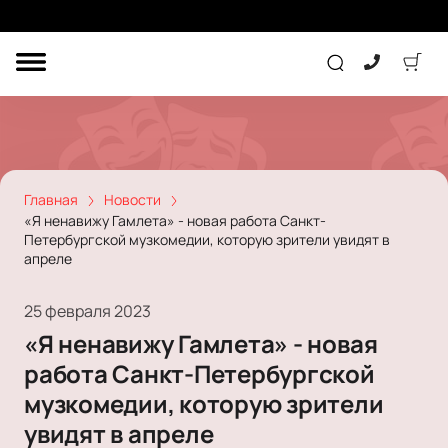
ДРУГОЕ
ТЕАТР
КОНЦЕРТ
Главная
Новости
«Я ненавижу Гамлета» - новая работа Санкт-
Петербургской музкомедии, которую зрители увидят в
ПОДАРОЧНЫЕ
апреле
СЕРТИФИКАТЫ
ДЕТЯМ
Другое
25 февраля 2023
Концерт
«Я ненавижу Гамлета» - новая
Экскурсия
Детям
Сертификат
работа Санкт-Петербургской
Классика
Театр
Оркестр
Детский спектакль
музкомедии, которую зрители
Джаз и блюз
Дополнительно
Кукольный театр
Комедия
увидят в апреле
Фестиваль