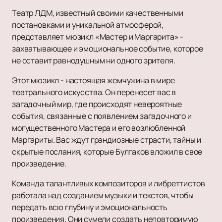
Сказка
Драма
Афиша и Билеты
Шоу
Театр ЛДМ, известный своими качественными
Музыкальная сказка
Спектакль
Театры
постановками и уникальной атмосферой,
Инди
Детский мюзикл
Балет
Новости
представляет мюзикл «Мастер и Маргарита» -
Танцевальное шоу
Детский квест
Пьеса
Популярное
2
захватывающее и эмоциональное событие, которое
Новогодние концерты
Опера
Балет Щелкунчик
VIP-Билеты
Театр балета Б. Эйфмана «Чайка. Балетная ис
не оставит равнодушным ни одного зрителя.
Литературные чтения
Музыкальный спектакль
Гастроли
Новогоднее шоу
Мюзикл
Этот мюзикл - настоящая жемчужина в мире
Театр балета Эйфмана
Романс
Моноспектакль
театрального искусства. Он перенесет вас в
Подарочные сертификаты
загадочный мир, где происходят невероятные
Трагикомедия
Щелкунчик
события, связанные с появлением загадочного и
Оперетта
Балет Эйфмана «Преступление и наказание»
могущественного Мастера и его возлюбленной
Танцевальный спектакль
Гастроли Театра Чехова
Маргариты. Вас ждут грандиозные страсти, тайны и
Пластический спектакль
скрытые послания, которые Булгаков вложил в свое
Трагедия
произведение.
Рок-опера
Мелодрама
Команда талантливых композиторов и либреттистов
Экспериментальный театр
работала над созданием музыки и текстов, чтобы
передать всю глубину и эмоциональность
Детектив
произведения. Они сумели создать неповторимую
Иммерсивный спектакль