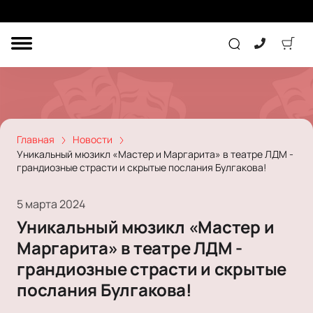
ДРУГОЕ
ТЕАТР
КОНЦЕРТ
Главная
Новости
Уникальный мюзикл «Мастер и Маргарита» в театре ЛДМ -
грандиозные страсти и скрытые послания Булгакова!
ПОДАРОЧНЫЕ
СЕРТИФИКАТЫ
ДЕТЯМ
5 марта 2024
Другое
Уникальный мюзикл «Мастер и
Концерт
Экскурсия
Маргарита» в театре ЛДМ -
Детям
Сертификат
Классика
грандиозные страсти и скрытые
Театр
Оркестр
Детский спектакль
послания Булгакова!
Джаз и блюз
Дополнительно
Кукольный театр
Комедия
Фестиваль