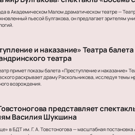
ода в Академическом Малом драматическом театре — Теат
хновленный пьесой Булгакова, он предлагает зрителям ун
логий.
тупление и наказание» Театра балета
андринского театра
атр примет показы балета «Преступление и наказание» Теа
вского раскрывает драму Раскольникова, исследуя темы н
ного возрождения.
А. Товстоногова представляет спектак
иям Василия Шукшина
е» в БДТ им. Г. А. Товстоногова — масштабная постановка 