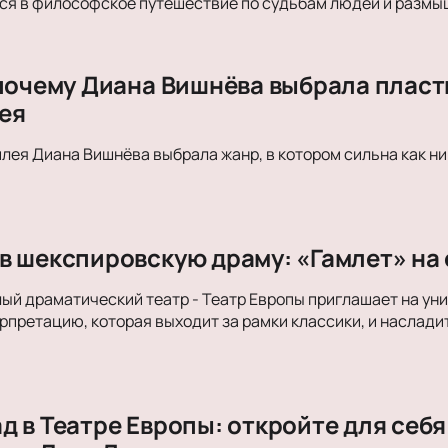
я в философское путешествие по судьбам людей и размыш
 почему Диана Вишнёва выбрала пласт
ея
лея Диана Вишнёва выбрала жанр, в котором сильна как ни
в шекспировскую драму: «Гамлет» на
й драматический театр - Театр Европы приглашает на ун
претацию, которая выходит за рамки классики, и наслади
 в Театре Европы: откройте для себя