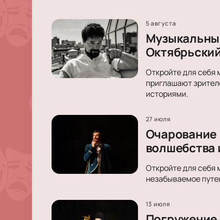
5 августа
Музыкальный
Октябрьски
Откройте для себя 
приглашают зрителе
историями.
27 июля
Очарование 
волшебства 
Откройте для себя 
незабываемое путеш
13 июля
Погружение 