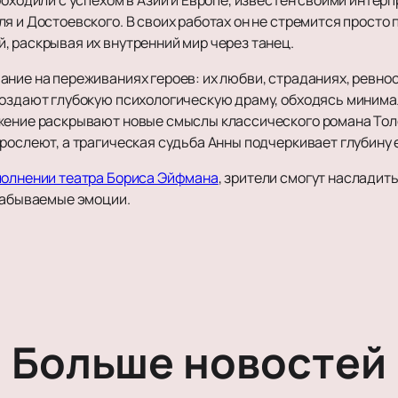
Романс
я и Достоевского. В своих работах он не стремится просто 
, раскрывая их внутренний мир через танец.
Театр
Дополните
ание на переживаниях героев: их любви, страданиях, ревно
Комедия
Афиша и Бил
создают глубокую психологическую драму, обходясь минима
Драма
Театры
жение раскрывают новые смыслы классического романа Тол
Спектакль
Новости
рослеют, а трагическая судьба Анны подчеркивает глубину 
Балет
Популярное
Пьеса
Балет Щелку
VIP-Билеты
полнении театра Бориса Эйфмана
, зрители смогут насладит
Опера
езабываемые эмоции.
Гастроли
Музыкальный спектакль
Театр балет
Мюзикл
Подарочные 
Моноспектакль
Щелкунчик
Трагикомедия
Балет Эйфма
и наказание
Оперетта
Гастроли Те
Танцевальный спектакль
Больше новостей
Пластический спектакль
Трагедия