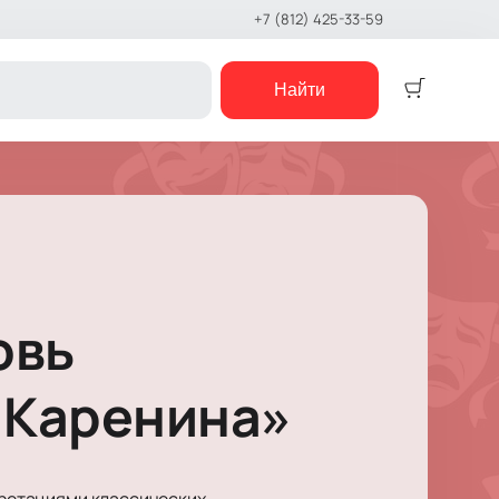
+7 (812) 425-33-59
Найти
Детям
Детский спектакль
Кукольный театр
Сказка
Музыкальная сказка
овь
Детский мюзикл
Детский квест
е шоу
а Каренина»
концерты
е чтения
шоу
рпретациями классических