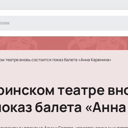
Другое
Концерт
Экскурсия
Классика
ом театре вновь состоится показ балета «Анна Каренина»
Сертификат
Оркестр
Джаз и блюз
Фестиваль
ринском театре вн
Шоу
Инди
Танцевально
показ балета «Анн
Новогодние 
Литературны
Новогоднее 
роходили с успехом в Азии и Европе, известен своими инте