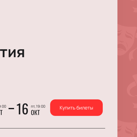
тия
16
9:00
пт, 19:00
Купить билеты
Т
ОКТ