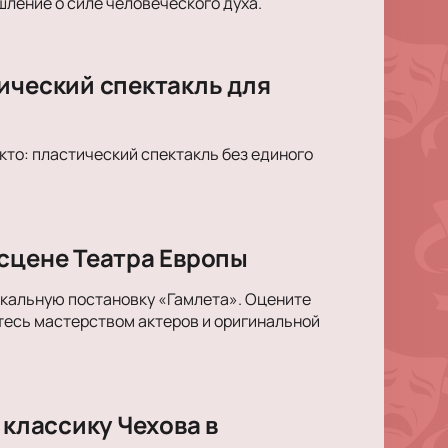
ление о силе человеческого духа.
ический спектакль для
кто: пластический спектакль без единого
 сцене Театра Европы
икальную постановку «Гамлета». Оцените
тесь мастерством актеров и оригинальной
 классику Чехова в