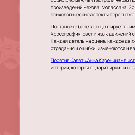
произведений Чехова, Мопассана, Зол
психологические аспекты персонажей
Постановка балета акцентирует вним
Хореография, свет и язык движений 
Каждая деталь на сцене, каждое дви
страдания и ошибки, изменяются и вз
Посетив балет «Анна Каренина» в ис
истории, которая подарит яркие и н