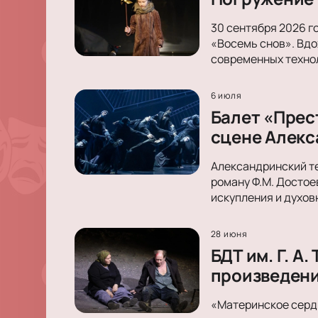
30 сентября 2026 г
«Восемь снов». Вдо
современных техно
6 июля
Балет «Прес
сцене Алекс
Александринский те
роману Ф.М. Достое
искупления и духов
28 июня
БДТ им. Г. 
произведен
«Материнское сердц