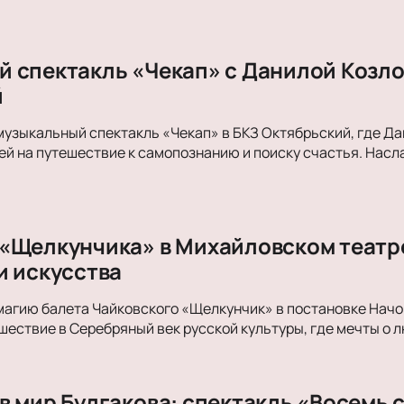
Рок-опера
Мелодрама
Экспериментальный театр
 спектакль «Чекап» с Данилой Козло
Детектив
й
музыкальный спектакль «Чекап» в БКЗ Октябрьский, где Д
й на путешествие к самопознанию и поиску счастья. Нас
«Щелкунчика» в Михайловском театре
и искусства
магию балета Чайковского «Щелкунчик» в постановке Начо
ествие в Серебряный век русской культуры, где мечты о л
в мир Булгакова: спектакль «Восемь 