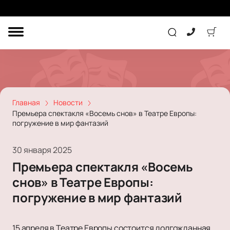
ДРУГОЕ
ТЕАТР
КОНЦЕРТ
Главная
Новости
Премьера спектакля «Восемь снов» в Театре Европы:
погружение в мир фантазий
ПОДАРОЧНЫЕ
СЕРТИФИКАТЫ
ДЕТЯМ
30 января 2025
Другое
Премьера спектакля «Восемь
Концерт
Экскурсия
снов» в Театре Европы:
Детям
Сертификат
Классика
погружение в мир фантазий
Театр
Оркестр
Детский спектакль
Джаз и блюз
Дополнительно
Кукольный театр
Комедия
15 апреля в Театре Европы состоится долгожданная
Фестиваль