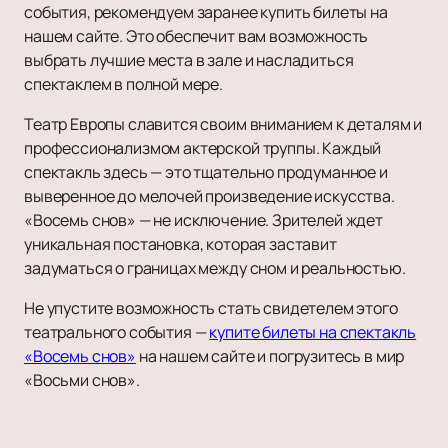
события, рекомендуем заранее купить билеты на
нашем сайте. Это обеспечит вам возможность
выбрать лучшие места в зале и насладиться
спектаклем в полной мере.
Театр Европы славится своим вниманием к деталям и
профессионализмом актерской труппы. Каждый
спектакль здесь — это тщательно продуманное и
выверенное до мелочей произведение искусства.
«Восемь снов» — не исключение. Зрителей ждет
уникальная постановка, которая заставит
задуматься о границах между сном и реальностью.
Не упустите возможность стать свидетелем этого
театрального события —
купите билеты на спектакль
«Восемь снов»
на нашем сайте и погрузитесь в мир
«Восьми снов».