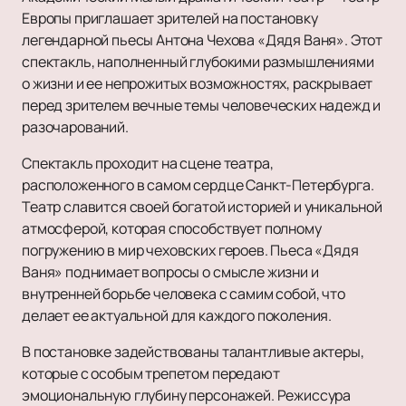
Сказка
Драма
Афиша и Билеты
Европы приглашает зрителей на постановку
Шоу
Музыкальная сказка
Спектакль
Театры
легендарной пьесы Антона Чехова «Дядя Ваня». Этот
Инди
Детский мюзикл
Балет
Новости
спектакль, наполненный глубокими размышлениями
Танцевальное шоу
Детский квест
Пьеса
Популярное
2
о жизни и ее непрожитых возможностях, раскрывает
Новогодние концерты
Опера
Балет Щелкунчик
VIP-Билеты
Театр балета Б. Эйфмана «Чайка. Балетная ис
перед зрителем вечные темы человеческих надежд и
Литературные чтения
Музыкальный спектакль
Гастроли
разочарований.
Новогоднее шоу
Мюзикл
Театр балета Эйфмана
Спектакль проходит на сцене театра,
Романс
Моноспектакль
Подарочные сертификаты
расположенного в самом сердце Санкт-Петербурга.
Трагикомедия
Щелкунчик
Театр славится своей богатой историей и уникальной
Оперетта
Балет Эйфмана «Преступление и наказание»
атмосферой, которая способствует полному
Танцевальный спектакль
Гастроли Театра Чехова
погружению в мир чеховских героев. Пьеса «Дядя
Пластический спектакль
Ваня» поднимает вопросы о смысле жизни и
Трагедия
внутренней борьбе человека с самим собой, что
Рок-опера
делает ее актуальной для каждого поколения.
Мелодрама
В постановке задействованы талантливые актеры,
Экспериментальный театр
которые с особым трепетом передают
Детектив
эмоциональную глубину персонажей. Режиссура
Иммерсивный спектакль