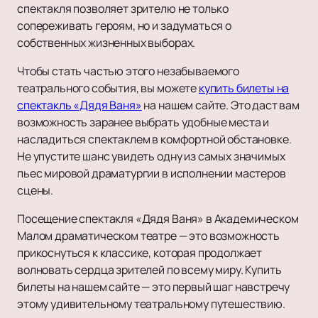
спектакля позволяет зрителю не только
сопереживать героям, но и задуматься о
собственных жизненных выборах.
Чтобы стать частью этого незабываемого
театрального события, вы можете
купить билеты на
спектакль «Дядя Ваня»
на нашем сайте. Это даст вам
возможность заранее выбрать удобные места и
насладиться спектаклем в комфортной обстановке.
Не упустите шанс увидеть одну из самых значимых
пьес мировой драматургии в исполнении мастеров
сцены.
Посещение спектакля «Дядя Ваня» в Академическом
Малом драматическом театре — это возможность
прикоснуться к классике, которая продолжает
волновать сердца зрителей по всему миру. Купить
билеты на нашем сайте — это первый шаг навстречу
этому удивительному театральному путешествию.