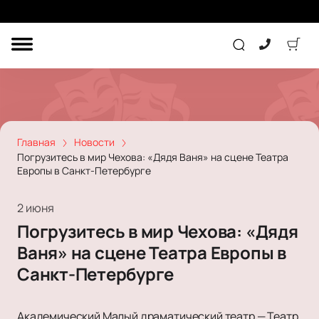
ДРУГОЕ
ТЕАТР
КОНЦЕРТ
Главная
Новости
Погрузитесь в мир Чехова: «Дядя Ваня» на сцене Театра
Европы в Санкт-Петербурге
ПОДАРОЧНЫЕ
СЕРТИФИКАТЫ
ДЕТЯМ
2 июня
Другое
Погрузитесь в мир Чехова: «Дядя
Концерт
Экскурсия
Ваня» на сцене Театра Европы в
Детям
Сертификат
Классика
Санкт-Петербурге
Театр
Оркестр
Детский спектакль
Джаз и блюз
Дополнительно
Кукольный театр
Комедия
Академический Малый драматический театр — Театр
Фестиваль