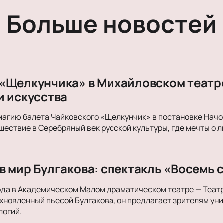
Мелодрама
Больше новостей
Экспериментальный театр
Иммерсивный спектакль
Детектив
«Щелкунчика» в Михайловском театре
и искусства
магию балета Чайковского «Щелкунчик» в постановке Начо
ествие в Серебряный век русской культуры, где мечты о л
в мир Булгакова: спектакль «Восемь 
ода в Академическом Малом драматическом театре — Теат
хновленный пьесой Булгакова, он предлагает зрителям ун
логий.