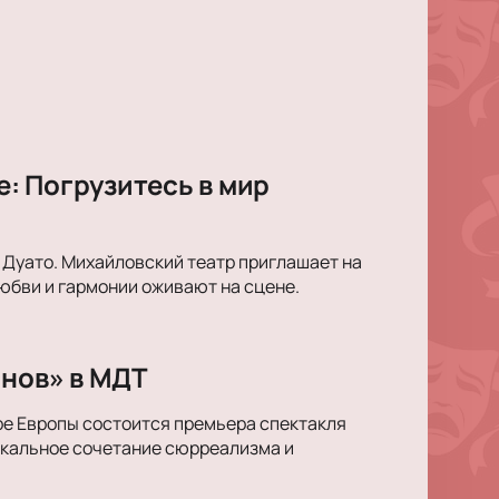
: Погрузитесь в мир
 Дуато. Михайловский театр приглашает на
юбви и гармонии оживают на сцене.
снов» в МДТ
ре Европы состоится премьера спектакля
икальное сочетание сюрреализма и