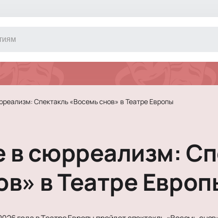
Другое
Концерт
Экскурсия
Классика
рреализм: Спектакль «Восемь снов» в Театре Европы
Сертификат
Оркестр
Джаз и блюз
Фестиваль
 в сюрреализм: Сп
Шоу
Инди
Танцевально
ов» в Театре Европ
Новогодние 
Литературны
Новогоднее 
 2026 года в Театре Европы пройдет спектакль «Восемь снов