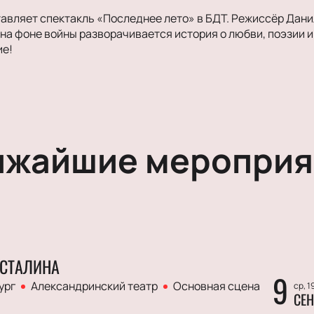
авляет спектакль «Последнее лето» в БДТ. Режиссёр Дани
 на фоне войны разворачивается история о любви, поэзии и
ие!
ижайшие мероприя
СТАЛИНА
9
ург
Александринский театр
Основная сцена
ср, 1
СЕН