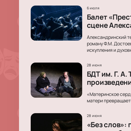
6 июля
Балет «Прес
сцене Алекс
Александринский те
роману Ф.М. Достое
искупления и духов
28 июня
БДТ им. Г. 
произведен
«Материнское сердц
матери превращаетс
28 июня
«Без слов»: