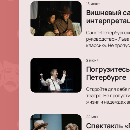
15 июня
Вишневый сад
интерпретац
Санкт-Петербургск
руководством Льва 
классику. Не пропус
2 июня
Погрузитесь 
Петербурге
Откройте для себя 
театре. Не пропуст
жизни и надеждах в
22 мая
Спектакль «