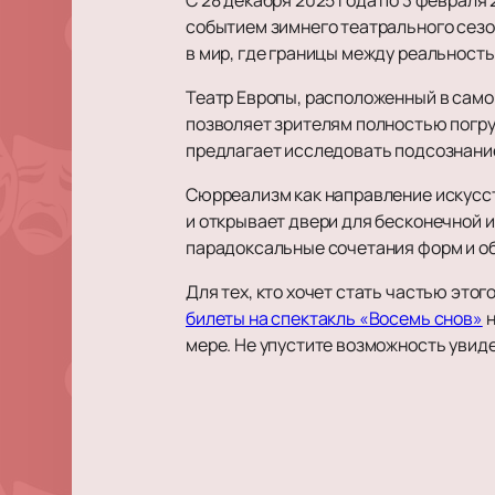
событием зимнего театрального сезо
в мир, где границы между реальност
Театр Европы, расположенный в само
позволяет зрителям полностью погру
предлагает исследовать подсознани
Сюрреализм как направление искусст
и открывает двери для бесконечной 
парадоксальные сочетания форм и об
Для тех, кто хочет стать частью эт
билеты на спектакль «Восемь снов»
н
мере. Не упустите возможность увиде