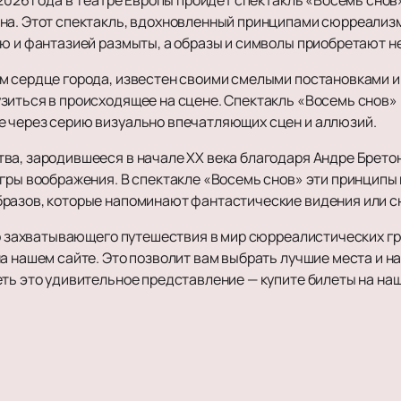
на. Этот спектакль, вдохновленный принципами сюрреализм
Театр
Дополните
ью и фантазией размыты, а образы и символы приобретают 
Комедия
Афиша и Бил
м сердце города, известен своими смелыми постановками и
Драма
Театры
зиться в происходящее на сцене. Спектакль «Восемь снов» 
Спектакль
Новости
е через серию визуально впечатляющих сцен и аллюзий.
Балет
Популярное
Пьеса
Балет Щелку
VIP-Билеты
ва, зародившееся в начале XX века благодаря Андре Брето
Опера
Гастроли
игры воображения. В спектакле «Восемь снов» эти принципы
Музыкальный спектакль
разов, которые напоминают фантастические видения или с
Театр балет
Мюзикл
Подарочные 
ого захватывающего путешествия в мир сюрреалистических г
Моноспектакль
Щелкунчик
а нашем сайте. Это позволит вам выбрать лучшие места и н
Трагикомедия
Балет Эйфма
ть это удивительное представление — купите билеты на наш
и наказание
Оперетта
Гастроли Те
Танцевальный спектакль
Пластический спектакль
Трагедия
Рок-опера