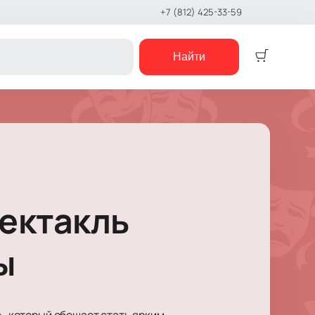
+7 (812) 425-33-59
Найти
Детям
Детский спектакль
Кукольный театр
Сказка
Музыкальная сказка
ектакль
Детский мюзикл
Детский квест
е шоу
ы
концерты
е чтения
шоу
», который обещает стать ярким