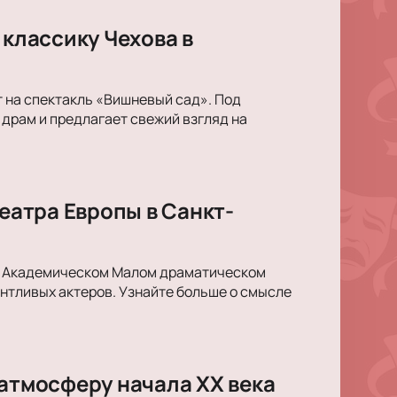
 классику Чехова в
 на спектакль «Вишневый сад». Под
драм и предлагает свежий взгляд на
Театра Европы в Санкт-
 в Академическом Малом драматическом
антливых актеров. Узнайте больше о смысле
 атмосферу начала XX века