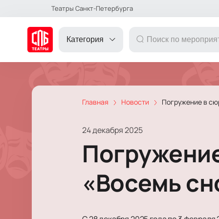
Театры Санкт-Петербурга
Категория
Главная
Новости
Погружение в сю
ДРУГОЕ
24 декабря 2025
ТЕАТР
Погружение
КОНЦЕРТ
«Восемь сн
ПОДАРОЧНЫЕ
СЕРТИФИКАТЫ
ДЕТЯМ
С 28 декабря 2025 года по 3 февраля