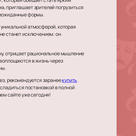
а, приглашает зрителей погрузиться
льно
неожиданные формы.
еты
 уникальной атмосферой, которая
не станет исключением: он
2
нчик
Театр балета Б. Эйфмана
ну, отрицает рациональное мышление
«Чайка. Балетная история»
 воплощаются в жизнь через
ны.
а Эйфмана
сертификаты
рез, рекомендуется заранее
купить
асладиться постановкой в полной
на «Преступление
ем сайте уже сегодня!
»
атра Чехова