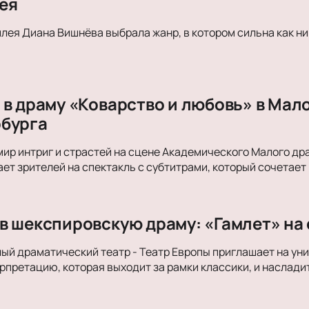
ея
лея Диана Вишнёва выбрала жанр, в котором сильна как ни
 в драму «Коварство и любовь» в Мал
бурга
мир интриг и страстей на сцене Академического Малого др
ет зрителей на спектакль с субтитрами, который сочетает
в шекспировскую драму: «Гамлет» на
й драматический театр - Театр Европы приглашает на ун
претацию, которая выходит за рамки классики, и наслади