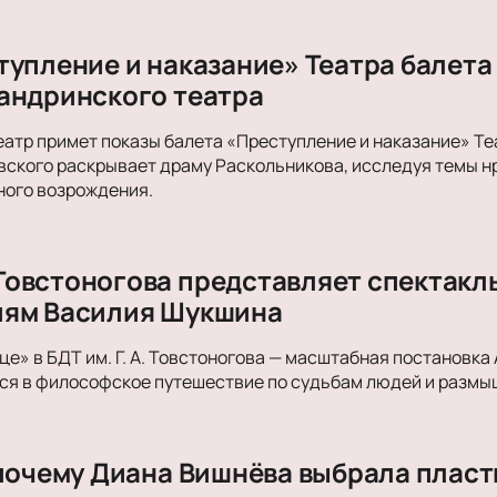
тупление и наказание» Театра балета
андринского театра
атр примет показы балета «Преступление и наказание» Теа
вского раскрывает драму Раскольникова, исследуя темы н
ного возрождения.
А. Товстоногова представляет спектак
иям Василия Шукшина
е» в БДТ им. Г. А. Товстоногова — масштабная постановка 
я в философское путешествие по судьбам людей и размыш
 почему Диана Вишнёва выбрала пласт