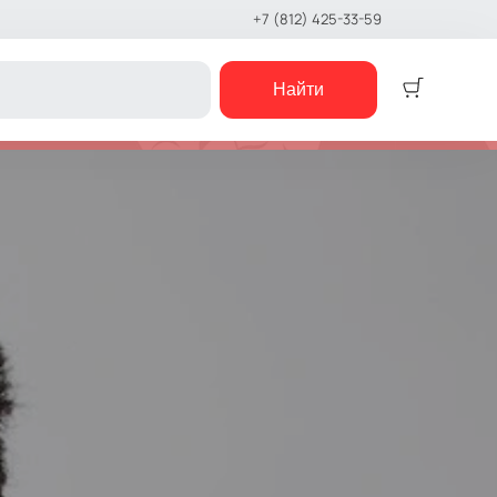
+7 (812) 425-33-59
Найти
Детям
Детский спектакль
Кукольный театр
Сказка
Музыкальная сказка
Детский мюзикл
Новогодняя сказка
е шоу
Детский квест
концерты
е чтения
шоу