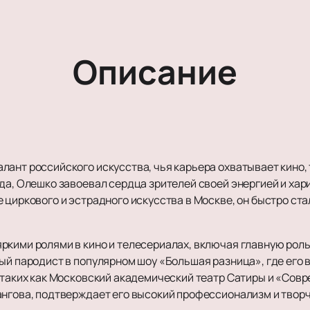
Описание
ант российского искусства, чья карьера охватывает кино, 
да, Олешко завоевал сердца зрителей своей энергией и хар
 циркового и эстрадного искусства в Москве, он быстро ста
ркими ролями в кино и телесериалах, включая главную роль
ый пародист в популярном шоу «Большая разница», где его 
 таких как Московский академический театр Сатиры и «Совр
ангова, подтверждает его высокий профессионализм и твор