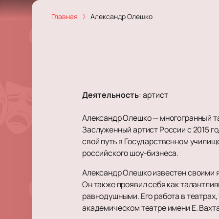
Главная
Александр Олешко
Деятельность
:
артист
Александр Олешко — многогранный тал
Заслуженный артист России с 2015 го
свой путь в Государственном училище
российского шоу-бизнеса.
Александр Олешко известен своими я
Он также проявил себя как талантлив
равнодушными. Его работа в театрах,
академическом театре имени Е. Вахт