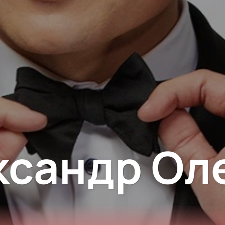
Рок-опера
Мелодрама
Экспериментальный театр
Детектив
ксандр Ол