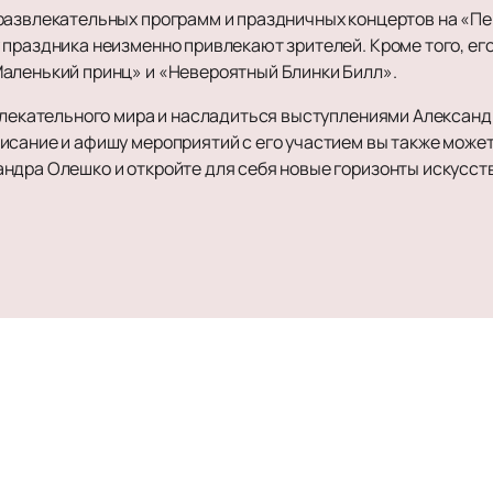
развлекательных программ и праздничных концертов на «Пер
 праздника неизменно привлекают зрителей. Кроме того, ег
аленький принц» и «Невероятный Блинки Билл».
увлекательного мира и насладиться выступлениями Александ
исание и афишу мероприятий с его участием вы также может
ндра Олешко и откройте для себя новые горизонты искусст