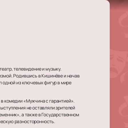
театр, телевидение и музыку.
измой. Родившись в Кишинёве и начав
л одной из ключевых фигур в мире
 в комедии «Мужчина с гарантией».
выступления не оставляли зрителей
еменник», а также в Государственном
ческую разносторонность.