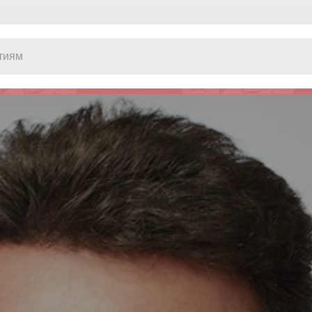
Другое
Концерт
Экскурсия
Классика
Сертификат
Оркестр
Джаз и блюз
Фестиваль
Шоу
Инди
Танцевально
Новогодние 
Литературны
Новогоднее 