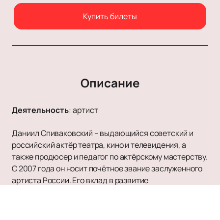
Купить билеты
Описание
Деятельность
:
артист
Даниил Спиваковский – выдающийся советский и
российский актёр театра, кино и телевидения, а
также продюсер и педагог по актёрскому мастерству.
С 2007 года он носит почётное звание заслуженного
артиста России. Его вклад в развитие
отечественного искусства неоценим, а
многогранный талант и профессионализм делают его
одной из самых значимых фигур современной