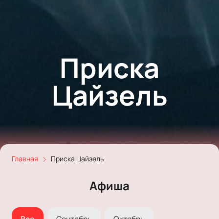
Приска
Цайзель
Главная
Приска Цайзель
Афиша