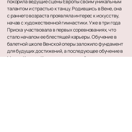
покорила ведущие сцены Европы своим уникальным
талантом и страстью к танцу. Родившись в Вене, она
с раннего возраста проявляла интерес к искусству,
начав с художественной гимнастики. Уже в три года
Приска участвовала в первых соревнованиях, что
стало началом ее блестящей карьеры. Обучение в
балетной школе Венской оперы заложило фундамент
для будущих достижений, а последующее обучение в
Монте-Карло и Каннах позволило ей
усовершенствовать свое мастерство.
В 2011 году Приска присоединилась к балетной
труппе Венской оперы, где за шесть лет достигла
статуса деми-солистки. Ее талант был замечен
Игорем Зеленским, который пригласил ее в
Баварский государственный балет в Мюнхене на
позицию солистки. Сегодня Приска Цайзель
является прима-балериной Михайловского театра в
Санкт-Петербурге, куда была приглашена