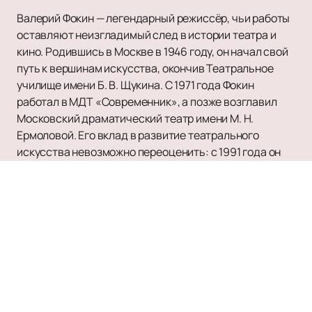
Валерий Фокин — легендарный режиссёр, чьи работы
оставляют неизгладимый след в истории театра и
кино. Родившись в Москве в 1946 году, он начал свой
путь к вершинам искусства, окончив Театральное
училище имени Б. В. Щукина. С 1971 года Фокин
работал в МДТ «Современник», а позже возглавил
Московский драматический театр имени М. Н.
Ермоловой. Его вклад в развитие театрального
искусства невозможно переоценить: с 1991 года он
руководит Творческим центром им. Вс. Мейерхольда,
а с 2003 по 2024 год был художественным
руководителем Александринского театра в Санкт-
Петербурге.
Фокин ставил спектакли не только в России, но и за
рубежом: его постановки можно было увидеть в
Польше, Венгрии, Германии и других странах. Среди
его известных работ — «Транзит» по сценарию