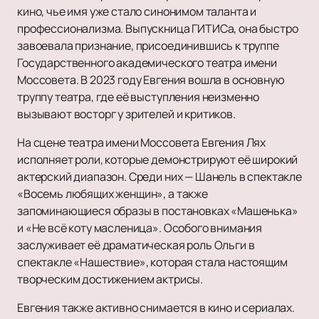
кино, чье имя уже стало синонимом таланта и
профессионализма. Выпускница ГИТИСа, она быстро
завоевала признание, присоединившись к труппе
Государственного академического театра имени
Моссовета. В 2023 году Евгения вошла в основную
труппу театра, где её выступления неизменно
вызывают восторг у зрителей и критиков.
На сцене театра имени Моссовета Евгения Лях
исполняет роли, которые демонстрируют её широкий
актерский диапазон. Среди них — Шанель в спектакле
«Восемь любящих женщин», а также
запоминающиеся образы в постановках «Машенька»
и «Не всё коту масленица». Особого внимания
заслуживает её драматическая роль Ольги в
спектакле «Нашествие», которая стала настоящим
творческим достижением актрисы.
Евгения также активно снимается в кино и сериалах.