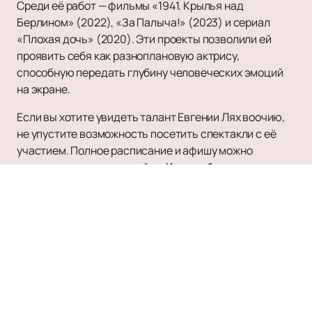
Среди её работ — фильмы «1941. Крылья над
Берлином» (2022), «За Палыча!» (2023) и сериал
«Плохая дочь» (2020). Эти проекты позволили ей
проявить себя как разноплановую актрису,
способную передать глубину человеческих эмоций
на экране.
Если вы хотите увидеть талант Евгении Лях воочию,
не упустите возможность посетить спектакли с её
участием. Полное расписание и афишу можно
посмотреть на нашем сайте.
Купить билеты
на
нашем сайте легко и удобно — не пропустите шанс
насладиться искусством этой выдающейся актрисы.