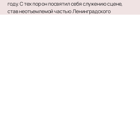
году. С тех пор он посвятил себя служению сцене,
став неотъемлемой частью Ленинградского
академического Театра Комедии им. Н.П. Акимова. За
свои заслуги в развитии культуры Владимир
Иванович был удостоен звания Заслуженного
работника культуры России.
Творческий путь Владимира Котова отмечен
множеством ярких ролей, которые принесли ему
признание как среди зрителей, так и среди критиков.
Его уникальный талант и преданность профессии
делают каждое выступление незабываемым
событием для всех поклонников театра.
Если вы хотите насладиться мастерством этого
замечательного актёра,
купить билеты
на нашем
сайте можно легко и быстро. Мы предлагаем удобный
интерфейс для бронирования мест, чтобы вы могли
без лишних хлопот погрузиться в мир искусства. На