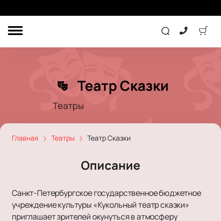
ДРУГОЕ
ТЕАТР
Театр Сказки
КОНЦЕРТ
Театры
ПОДАРОЧНЫЕ
СЕРТИФИКАТЫ
ДЕТЯМ
Главная
Театры
Театр Сказки
Другое
Описание
Концерт
Экскурсия
Детям
Сертификат
Классика
Санкт-Петербургское государственное бюджетное
Театр
Оркестр
Детский спектакль
учреждение культуры «Кукольный театр сказки»
Джаз и блюз
Дополнительно
Кукольный театр
Комедия
приглашает зрителей окунуться в атмосферу
Фестиваль