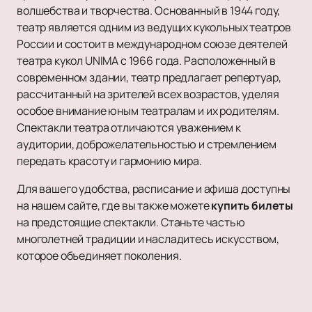
Сказка
Драма
Афиша и Билеты
волшебства и творчества. Основанный в 1944 году,
Шоу
Музыкальная сказка
Спектакль
Театры
театр является одним из ведущих кукольных театров
Инди
Детский мюзикл
Балет
Новости
России и состоит в международном союзе деятелей
Танцевальное шоу
Детский квест
Пьеса
театра кукол UNIMA с 1966 года. Расположенный в
Популярное
2
Новогодние концерты
Опера
современном здании, театр предлагает репертуар,
Балет Щелкунчик
VIP-Билеты
Театр балета Б. Эйфмана «Чайка. Балетная ис
Литературные чтения
Музыкальный спектакль
рассчитанный на зрителей всех возрастов, уделяя
Гастроли
Новогоднее шоу
особое внимание юным театралам и их родителям.
Мюзикл
Театр балета Эйфмана
Романс
Спектакли театра отличаются уважением к
Моноспектакль
Подарочные сертификаты
аудитории, доброжелательностью и стремлением
Трагикомедия
Щелкунчик
передать красоту и гармонию мира.
Оперетта
Балет Эйфмана «Преступление и наказание»
Танцевальный спектакль
Гастроли Театра Чехова
Для вашего удобства, расписание и афиша доступны
Пластический спектакль
на нашем сайте, где вы также можете
купить билеты
Трагедия
на предстоящие спектакли. Станьте частью
Рок-опера
многолетней традиции и насладитесь искусством,
которое объединяет поколения.
Мелодрама
Экспериментальный театр
Детектив