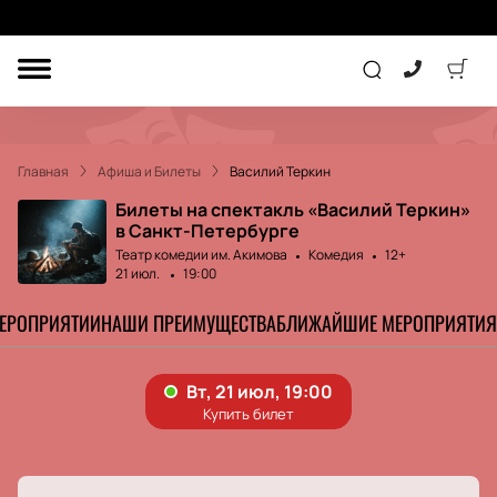
ДРУГОЕ
ТЕАТР
Главная
Афиша и Билеты
Василий Теркин
КОНЦЕРТ
Билеты на спектакль «Василий Теркин»
в Санкт-Петербурге
Театр комедии им. Акимова
Комедия
12+
ПОДАРОЧНЫЕ
21 июл.
19:00
СЕРТИФИКАТЫ
ДЕТЯМ
МЕРОПРИЯТИИ
НАШИ ПРЕИМУЩЕСТВА
БЛИЖАЙШИЕ МЕРОПРИЯТИЯ
Другое
Концерт
Экскурсия
Детям
Сертификат
Классика
Театр
Оркестр
Детский спектакль
Джаз и блюз
Дополнительно
Кукольный театр
Комедия
Фестиваль