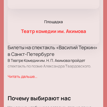
Площадка
Театр комедии им. Акимова
Билеты на спектакль «Василий Теркин»
в Санкт-Петербурге
В Театре Комедии им. Н. П. Акимова пройдет
спектакль по поэме Александра Твардовского.
Билеты на спектакль «Василий Теркин» позволяют
Читать дальше...
увидеть классическое произведение в
современном исполнении.
Сюжет
Почему выбирают нас
В основе спектакля — поэма о солдате, который