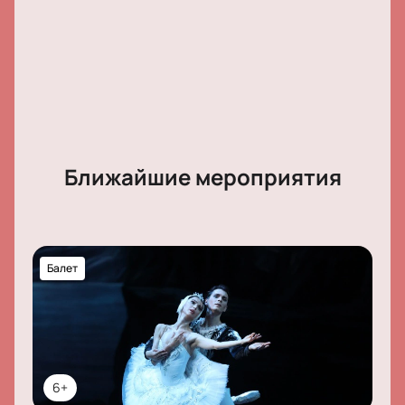
Обратите внимание, возможна смена актёрского
состава.
Режиссёр:
Сергей Барковский
Актёрский состав:
Иван Целовальников, Роман
Ушаков, Мария Культикова
Ближайшие мероприятия
Балет
6+