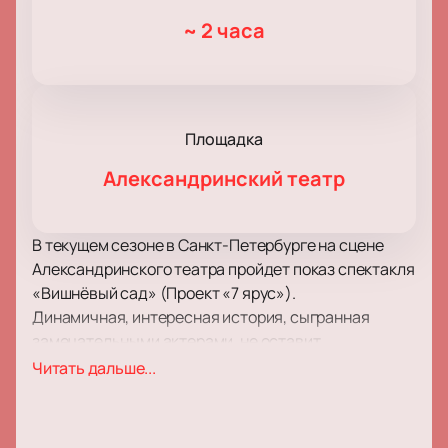
~
2 часа
Площадка
Александринский театр
В текущем сезоне в Санкт-Петербурге на сцене
Александринского театра пройдет показ спектакля
«Вишнёвый сад» (Проект «7 ярус»).
Динамичная, интересная история, сыгранная
замечательными актерами, не оставит
равнодушным никого из присутствующих в зале.
Читать дальше...
Труд режиссера, актёрской труппы, костюмеров,
работников сцены, гримеров, осветителей
достойна наивысшей похвалы, поэтому спектакль