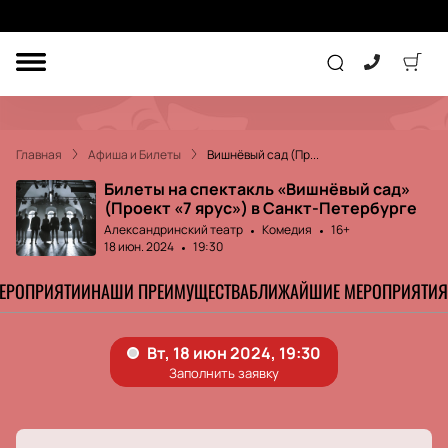
ДРУГОЕ
ТЕАТР
Главная
Афиша и Билеты
Вишнёвый сад (Пр...
КОНЦЕРТ
Билеты на спектакль «Вишнёвый сад»
(Проект «7 ярус») в Санкт-Петербурге
Александринский театр
Комедия
16+
ПОДАРОЧНЫЕ
18 июн. 2024
19:30
СЕРТИФИКАТЫ
ДЕТЯМ
МЕРОПРИЯТИИ
НАШИ ПРЕИМУЩЕСТВА
БЛИЖАЙШИЕ МЕРОПРИЯТИЯ
Другое
Концерт
Экскурсия
Детям
Сертификат
Классика
Театр
Оркестр
Детский спектакль
Джаз и блюз
Дополнительно
Кукольный театр
Комедия
Фестиваль