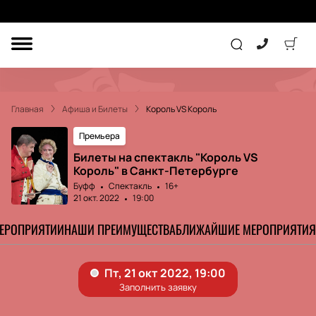
ДРУГОЕ
ТЕАТР
Главная
Афиша и Билеты
Король VS Король
КОНЦЕРТ
Премьера
Билеты на спектакль "Король VS
Король" в Санкт-Петербурге
ПОДАРОЧНЫЕ
СЕРТИФИКАТЫ
ДЕТЯМ
Буфф
Спектакль
16+
21 окт. 2022
19:00
Другое
МЕРОПРИЯТИИ
НАШИ ПРЕИМУЩЕСТВА
БЛИЖАЙШИЕ МЕРОПРИЯТИЯ
Концерт
Экскурсия
Детям
Сертификат
Классика
Театр
Оркестр
Детский спектакль
Джаз и блюз
Дополнительно
Кукольный театр
Комедия
Фестиваль