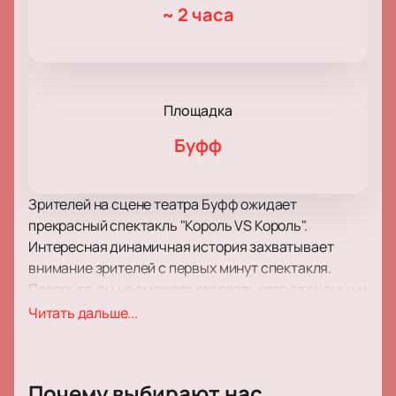
~
2 часа
Площадка
Буфф
Зрителей на сцене театра Буфф ожидает
прекрасный спектакль "Король VS Король".
Интересная динамичная история захватывает
внимание зрителей с первых минут спектакля.
Поверьте, вы не сможете оторвать глаз от сцены ни
на одну минуту! Развитие сюжета и его
Читать дальше...
хитросплетения заставят вас пристально следить
за судьбой героев и их переживаниями.
Захватывающий живой сюжет, легкий слог,
Почему выбирают нас
неожиданные сюжетные повороты заставят вас