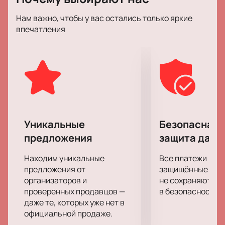
пристально следить за развитием событий,
Нам важно, чтобы у вас остались только яркие
позабыв обо всем на свете.
впечатления
Работу режиссера и актерской труппы высоко
оценили многие театральные критики и эксперты.
Не упустите возможности составить о спектакле
"Король VS Король" собственное мнение!
Уникальные
Безопасная 
предложения
защита данн
Находим уникальные
Все платежи про
предложения от
защищённые шлю
организаторов и
не сохраняются 
проверенных продавцов —
в безопасности.
даже те, которых уже нет в
официальной продаже.