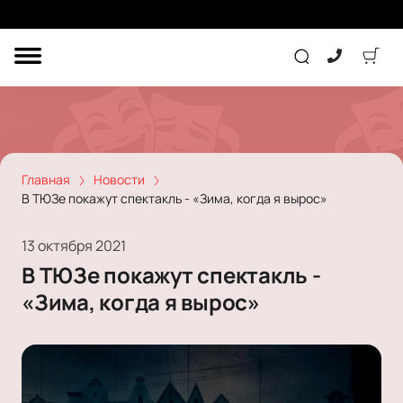
ДРУГОЕ
ТЕАТР
КОНЦЕРТ
Главная
Новости
В ТЮЗе покажут спектакль - «Зима, когда я вырос»
ПОДАРОЧНЫЕ
СЕРТИФИКАТЫ
ДЕТЯМ
13 октября 2021
В ТЮЗе покажут спектакль -
Другое
«Зима, когда я вырос»
Концерт
Экскурсия
Детям
Сертификат
Классика
Театр
Оркестр
Детский спектакль
Джаз и блюз
Дополнительно
Кукольный театр
Комедия
Фестиваль