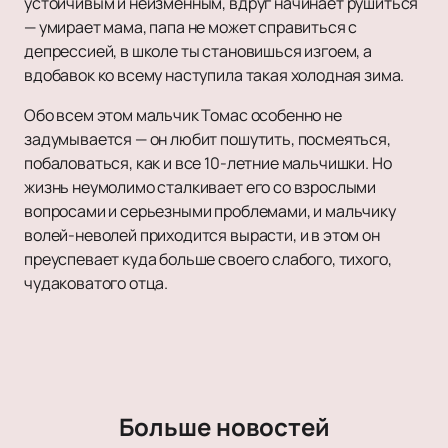
устойчивым и неизменным, вдруг начинает рушиться
— умирает мама, папа не может справиться с
депрессией, в школе ты становишься изгоем, а
вдобавок ко всему наступила такая холодная зима.
Обо всем этом мальчик Томас особенно не
задумывается — он любит пошутить, посмеяться,
побаловаться, как и все 10-летние мальчишки. Но
жизнь неумолимо сталкивает его со взрослыми
вопросами и серьезными проблемами, и мальчику
волей-неволей приходится вырасти, и в этом он
преуспевает куда больше своего слабого, тихого,
чудаковатого отца.
Больше новостей