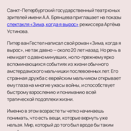
Санкт-Петербургский государственный театр юных
зрителей имени А.А. Брянцева приглашает на показы
спектакля «Зима, когда я вырос»
режиссера Артёма
Устинова.
Питер ван Гестел написал свой роман «Зима, когда я
вырос», не так давно — около 20 лет назад. Но речь в
нем идет о давно минувших, но по-прежнему ярко
вспоминающихся событиях из жизни обычного
амстердамского мальчишки послевоенных лет. Его
странная дружба с еврейским мальчиком открывает
ему глаза на многие ужасы войны, и способствует
быстрому взрослению и пониманию всей
трагической подоплеки жизни.
Именно в этом возрасте ты четко начинаешь
понимать, что есть вещи, которые вернуть уже
нельзя. Мир, который до того был вроде бы таким